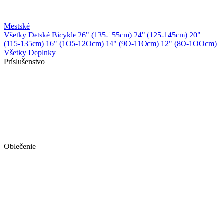
Mestské
Všetky Detské Bicykle
26" (135-155cm)
24" (125-145cm)
20"
(115-135cm)
16" (1O5-12Ocm)
14" (9O-11Ocm)
12" (8O-1OOcm)
Všetky Doplnky
Príslušenstvo
Oblečenie