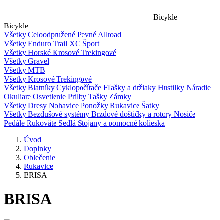
Bicykle
Bicykle
Všetky
Celoodpružené
Pevné
Allroad
Všetky
Enduro
Trail
XC
Šport
Všetky
Horské
Krosové
Trekingové
Všetky
Gravel
Všetky
MTB
Všetky
Krosové
Trekingové
Všetky
Blatníky
Cyklopočítače
Fľašky a držiaky
Hustilky
Náradie
Okuliare
Osvetlenie
Prilby
Tašky
Zámky
Všetky
Dresy
Nohavice
Ponožky
Rukavice
Šatky
Všetky
Bezdušové systémy
Brzdové doštičky a rotory
Nosiče
Pedále
Rukoväte
Sedlá
Stojany a pomocné kolieska
Úvod
Doplnky
Oblečenie
Rukavice
BRISA
BRISA