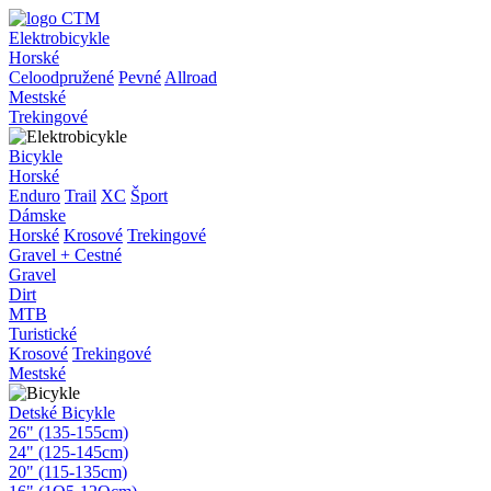
Elektrobicykle
Horské
Celoodpružené
Pevné
Allroad
Mestské
Trekingové
Bicykle
Horské
Enduro
Trail
XC
Šport
Dámske
Horské
Krosové
Trekingové
Gravel + Cestné
Gravel
Dirt
MTB
Turistické
Krosové
Trekingové
Mestské
Detské Bicykle
26" (135-155cm)
24" (125-145cm)
20" (115-135cm)