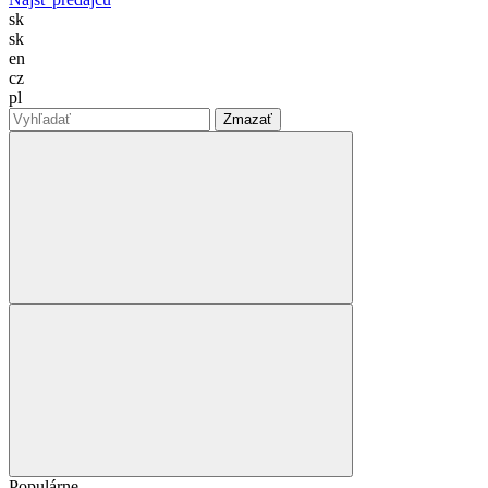
sk
sk
en
cz
pl
Zmazať
Populárne