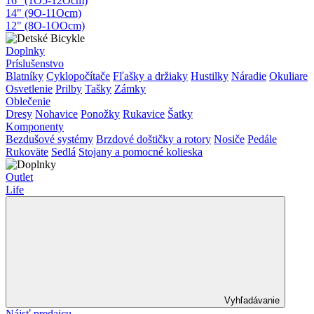
16" (1O5-12Ocm)
14" (9O-11Ocm)
12" (8O-1OOcm)
Doplnky
Príslušenstvo
Blatníky
Cyklopočítače
Fľašky a držiaky
Hustilky
Náradie
Okuliare
Osvetlenie
Prilby
Tašky
Zámky
Oblečenie
Dresy
Nohavice
Ponožky
Rukavice
Šatky
Komponenty
Bezdušové systémy
Brzdové doštičky a rotory
Nosiče
Pedále
Rukoväte
Sedlá
Stojany a pomocné kolieska
Outlet
Life
Vyhľadávanie
Nájsť predajcu