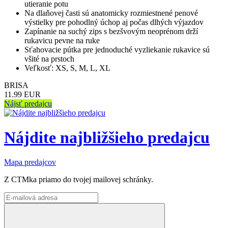
utieranie potu
Na dlaňovej časti sú anatomicky rozmiestnené penové
výstielky pre pohodlný úchop aj počas dlhých výjazdov
Zapínanie na suchý zips s bezšvovým neoprénom drží
rukavicu pevne na ruke
Sťahovacie pútka pre jednoduché vyzliekanie rukavice sú
všité na prstoch
Veľkosť: XS, S, M, L, XL
BRISA
11.99 EUR
Nájsť predajcu
Nájdite najbližšieho predajcu
Mapa predajcov
Z CTMka priamo do tvojej mailovej schránky.