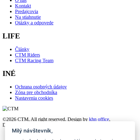
O nás
Kontakt
Predajcovia
Na stiahnutie
Otázky a odpovede
LIFE
Články
CTM Riders
CTM Racing Team
INÉ
Ochrana osobných údajov
Zóna pre obchodníka
Nastavenia cookies
©2026 CTM, All right reserved. Design by
khn office
,
Development by
Webmall
.
Milý návštevník,