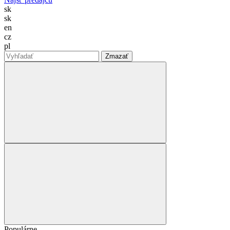
sk
sk
en
cz
pl
Zmazať
Populárne