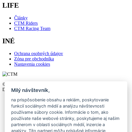
LIFE
Články
CTM Riders
CTM Racing Team
INÉ
Ochrana osobných údajov
Zóna pre obchodníka
Nastavenia cookies
©2026 CTM, All right reserved. Design by
khn office
,
Development by
Webmall
.
Milý návštevník,
na prispôsobenie obsahu a reklám, poskytovanie
funkcií sociálnych médií a analýzu návštevnosti
používame súbory cookie. Informácie o tom, ako
používate naše webové stránky, poskytujeme aj našim
partnerom v oblasti sociálnych médií, inzercie a
analýzy. Títo partneri môžu príslušné informácie