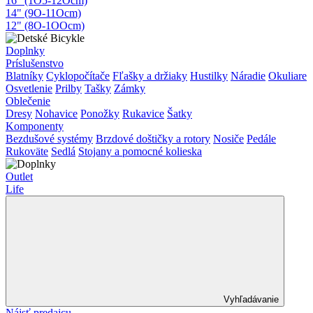
16" (1O5-12Ocm)
14" (9O-11Ocm)
12" (8O-1OOcm)
Doplnky
Príslušenstvo
Blatníky
Cyklopočítače
Fľašky a držiaky
Hustilky
Náradie
Okuliare
Osvetlenie
Prilby
Tašky
Zámky
Oblečenie
Dresy
Nohavice
Ponožky
Rukavice
Šatky
Komponenty
Bezdušové systémy
Brzdové doštičky a rotory
Nosiče
Pedále
Rukoväte
Sedlá
Stojany a pomocné kolieska
Outlet
Life
Vyhľadávanie
Nájsť predajcu