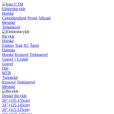
Elektrobicykle
Horské
Celoodpružené
Pevné
Allroad
Mestské
Trekingové
Bicykle
Horské
Enduro
Trail
XC
Šport
Dámske
Horské
Krosové
Trekingové
Gravel + Cestné
Gravel
Dirt
MTB
Turistické
Krosové
Trekingové
Mestské
Detské Bicykle
26" (135-155cm)
24" (125-145cm)
20" (115-135cm)