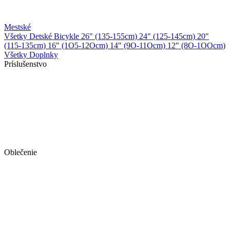
Mestské
Všetky Detské Bicykle
26" (135-155cm)
24" (125-145cm)
20"
(115-135cm)
16" (1O5-12Ocm)
14" (9O-11Ocm)
12" (8O-1OOcm)
Všetky Doplnky
Príslušenstvo
Oblečenie