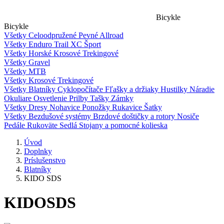
Bicykle
Bicykle
Všetky
Celoodpružené
Pevné
Allroad
Všetky
Enduro
Trail
XC
Šport
Všetky
Horské
Krosové
Trekingové
Všetky
Gravel
Všetky
MTB
Všetky
Krosové
Trekingové
Všetky
Blatníky
Cyklopočítače
Fľašky a držiaky
Hustilky
Náradie
Okuliare
Osvetlenie
Prilby
Tašky
Zámky
Všetky
Dresy
Nohavice
Ponožky
Rukavice
Šatky
Všetky
Bezdušové systémy
Brzdové doštičky a rotory
Nosiče
Pedále
Rukoväte
Sedlá
Stojany a pomocné kolieska
Úvod
Doplnky
Príslušenstvo
Blatníky
KIDO SDS
KIDO
SDS