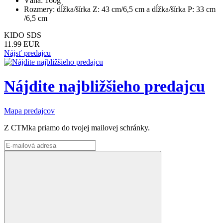
Váha: 160g
Rozmery: dĺžka/šírka Z: 43 cm/6,5 cm a dĺžka/šírka P: 33 cm
/6,5 cm
KIDO SDS
11.99 EUR
Nájsť predajcu
Nájdite najbližšieho predajcu
Mapa predajcov
Z CTMka priamo do tvojej mailovej schránky.