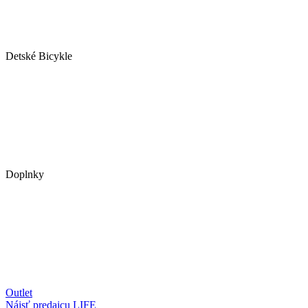
Detské Bicykle
Doplnky
Outlet
Nájsť predajcu
LIFE