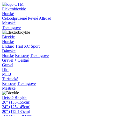
Elektrobicykle
Horské
Celoodpružené
Pevné
Allroad
Mestské
Trekingové
Bicykle
Horské
Enduro
Trail
XC
Šport
Dámske
Horské
Krosové
Trekingové
Gravel + Cestné
Gravel
Dirt
MTB
Turistické
Krosové
Trekingové
Mestské
Detské Bicykle
26" (135-155cm)
24" (125-145cm)
20" (115-135cm)