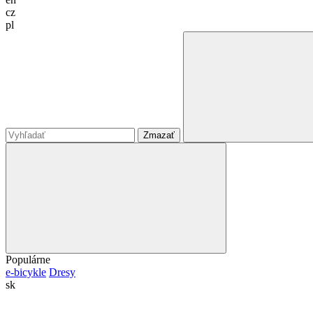
cz
pl
Zmazať
Populárne
e-bicykle
Dresy
sk