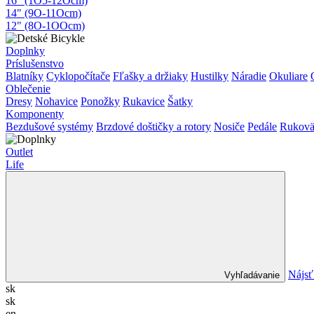
16" (1O5-12Ocm)
14" (9O-11Ocm)
12" (8O-1OOcm)
Doplnky
Príslušenstvo
Blatníky
Cyklopočítače
Fľašky a držiaky
Hustilky
Náradie
Okuliare
Oblečenie
Dresy
Nohavice
Ponožky
Rukavice
Šatky
Komponenty
Bezdušové systémy
Brzdové doštičky a rotory
Nosiče
Pedále
Rukovä
Outlet
Life
Nájsť
Vyhľadávanie
sk
sk
en