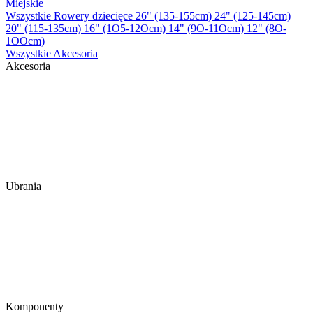
Miejskie
Wszystkie Rowery dziecięce
26" (135-155cm)
24" (125-145cm)
20" (115-135cm)
16" (1O5-12Ocm)
14" (9O-11Ocm)
12" (8O-
1OOcm)
Wszystkie Akcesoria
Akcesoria
Ubrania
Komponenty