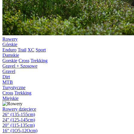
Rowery
Górskie
Enduro
Trail
XC
Sport
Damskie
Gorskie
Cross
Trekking
Gravel + Szosowe
Gravel
Dirt
MTB
Turystyczne
Cross
Trekking
Miejskie
Rowery dziecięce
26" (135-155cm)
24" (125-145cm)
20" (115-135cm)
16" (1O5-12Ocm)