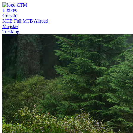
E-bikes
Górskie
MTB Full
MTB
Allroad
Miejskie
Trekking