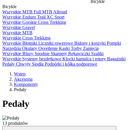
Bicykle
Bicykle
Wszystkie
MTB Full
MTB
Allroad
Wszystkie
Enduro
Trail
XC
Sport
Wszystkie
Gorskie
Cross
Trekking
Wszystkie
Gravel
Wszystkie
MTB
Wszystkie
Cross
Trekking
Wszystkie
Błotniki
Liczniki rowerowe
Bidony i koszyki
Pompki
Narzędzia
Okulary
Osvetlenie
Kaski
Torby
Zapięcia
Wszystkie
Bluzy
Spodnie
Skarpety
Rękawiczki
Szaliki
Wszystkie
Systemy bezdętkowe
Klocki hamulca i rotory
Bagażniki
Pedały
Chwyty
Siodła
Podpórki i kółka podporowe
Wstęp
Akcesoria
Komponenty
Pedały
Pedały
13 produktów