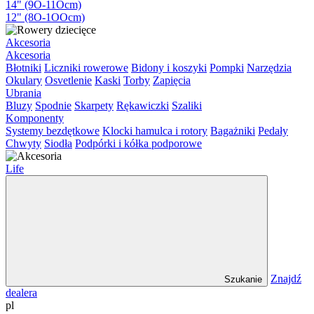
14" (9O-11Ocm)
12" (8O-1OOcm)
Akcesoria
Akcesoria
Błotniki
Liczniki rowerowe
Bidony i koszyki
Pompki
Narzędzia
Okulary
Osvetlenie
Kaski
Torby
Zapięcia
Ubrania
Bluzy
Spodnie
Skarpety
Rękawiczki
Szaliki
Komponenty
Systemy bezdętkowe
Klocki hamulca i rotory
Bagażniki
Pedały
Chwyty
Siodła
Podpórki i kółka podporowe
Life
Znajdź
Szukanie
dealera
pl