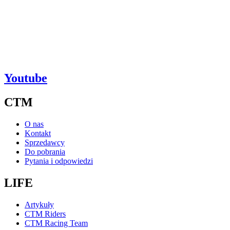
Youtube
CTM
O nas
Kontakt
Sprzedawcy
Do pobrania
Pytania i odpowiedzi
LIFE
Artykuły
CTM Riders
CTM Racing Team