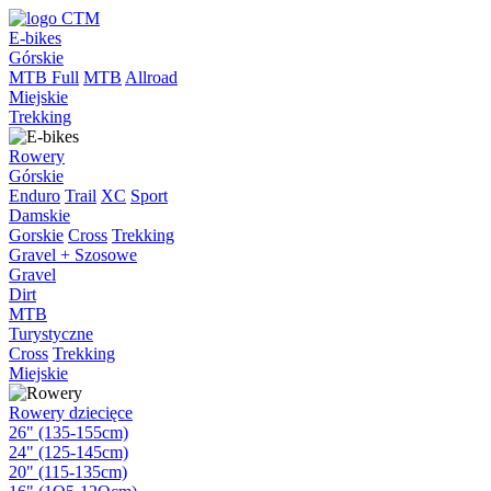
E-bikes
Górskie
MTB Full
MTB
Allroad
Miejskie
Trekking
Rowery
Górskie
Enduro
Trail
XC
Sport
Damskie
Gorskie
Cross
Trekking
Gravel + Szosowe
Gravel
Dirt
MTB
Turystyczne
Cross
Trekking
Miejskie
Rowery dziecięce
26" (135-155cm)
24" (125-145cm)
20" (115-135cm)