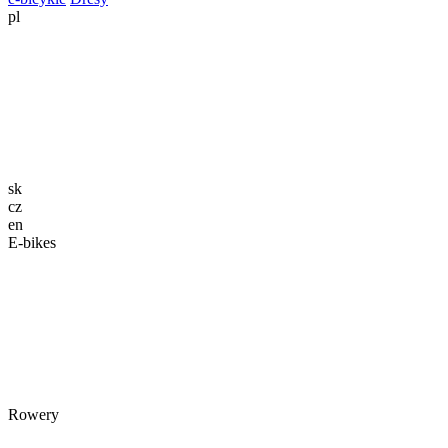
pl
sk
cz
en
E-bikes
Rowery