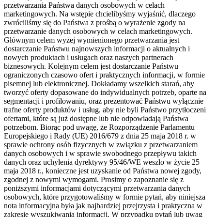
przetwarzania Państwa danych osobowych w celach
marketingowych. Na wstępie chcielibyśmy wyjaśnić, dlaczego
zwróciliśmy się do Państwa z prośbą o wyrażenie zgody na
przetwarzanie danych osobowych w celach marketingowych.
Głównym celem wyżej wymienionego przetwarzania jest
dostarczanie Państwu najnowszych informacji o aktualnych i
nowych produktach i usługach oraz naszych partnerach
biznesowych. Kolejnym celem jest dostarczanie Państwu
ograniczonych czasowo ofert i praktycznych informacji, w formie
pisemnej lub elektronicznej. Dokładamy wszelkich starań, aby
tworzyć oferty dopasowane do indywidualnych potrzeb, oparte na
segmentacji i profilowaniu, oraz prezentować Państwu wyłącznie
trafne oferty produktów i usług, aby nie byli Państwo przytłoczeni
ofertami, które są już dostępne lub nie odpowiadają Państwa
potrzebom. Biorąc pod uwagę, że Rozporządzenie Parlamentu
Europejskiego i Rady (UE) 2016/679 z dnia 25 maja 2018 r. w
sprawie ochrony osób fizycznych w związku z przetwarzaniem
danych osobowych i w sprawie swobodnego przepływu takich
danych oraz uchylenia dyrektywy 95/46/WE weszło w życie 25
maja 2018 r., konieczne jest uzyskanie od Państwa nowej zgody,
zgodnej z nowymi wymogami. Prosimy o zapoznanie się z
poniższymi informacjami dotyczącymi przetwarzania danych
osobowych, które przygotowaliśmy w formie pytań, aby niniejsza
nota informacyjna była jak najbardziej przejrzysta i praktyczna w
zakresie wyszukiwania informacji. W przypadku pytań lub uwag