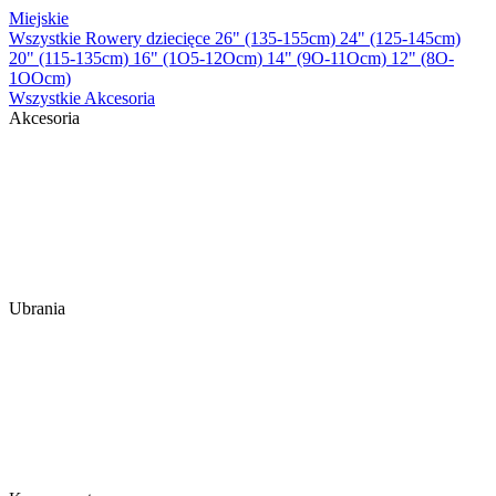
Miejskie
Wszystkie Rowery dziecięce
26" (135-155cm)
24" (125-145cm)
20" (115-135cm)
16" (1O5-12Ocm)
14" (9O-11Ocm)
12" (8O-
1OOcm)
Wszystkie Akcesoria
Akcesoria
Ubrania