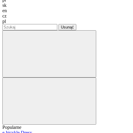
sk
en
cz
pl
Usunąć
Popularne
e-bicykle
Dresy