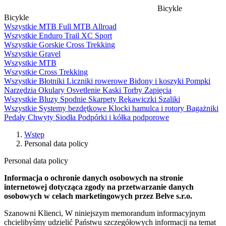
Bicykle
Bicykle
Wszystkie
MTB Full
MTB
Allroad
Wszystkie
Enduro
Trail
XC
Sport
Wszystkie
Gorskie
Cross
Trekking
Wszystkie
Gravel
Wszystkie
MTB
Wszystkie
Cross
Trekking
Wszystkie
Błotniki
Liczniki rowerowe
Bidony i koszyki
Pompki
Narzędzia
Okulary
Osvetlenie
Kaski
Torby
Zapięcia
Wszystkie
Bluzy
Spodnie
Skarpety
Rękawiczki
Szaliki
Wszystkie
Systemy bezdętkowe
Klocki hamulca i rotory
Bagażniki
Pedały
Chwyty
Siodła
Podpórki i kółka podporowe
Wstęp
Personal data policy
Personal data policy
Informacja o ochronie danych osobowych na stronie
internetowej dotycząca zgody na przetwarzanie danych
osobowych w celach marketingowych przez Belve s.r.o.
Szanowni Klienci, W niniejszym memorandum informacyjnym
chcielibyśmy udzielić Państwu szczegółowych informacji na temat