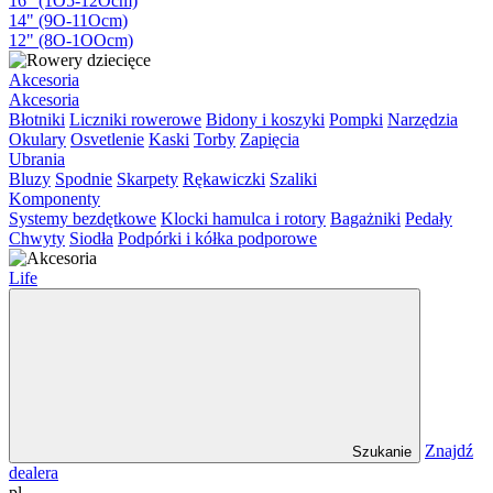
16" (1O5-12Ocm)
14" (9O-11Ocm)
12" (8O-1OOcm)
Akcesoria
Akcesoria
Błotniki
Liczniki rowerowe
Bidony i koszyki
Pompki
Narzędzia
Okulary
Osvetlenie
Kaski
Torby
Zapięcia
Ubrania
Bluzy
Spodnie
Skarpety
Rękawiczki
Szaliki
Komponenty
Systemy bezdętkowe
Klocki hamulca i rotory
Bagażniki
Pedały
Chwyty
Siodła
Podpórki i kółka podporowe
Life
Znajdź
Szukanie
dealera
pl