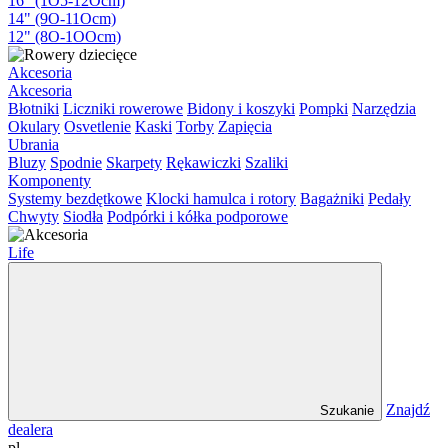
16" (1O5-12Ocm)
14" (9O-11Ocm)
12" (8O-1OOcm)
Akcesoria
Akcesoria
Błotniki
Liczniki rowerowe
Bidony i koszyki
Pompki
Narzędzia
Okulary
Osvetlenie
Kaski
Torby
Zapięcia
Ubrania
Bluzy
Spodnie
Skarpety
Rękawiczki
Szaliki
Komponenty
Systemy bezdętkowe
Klocki hamulca i rotory
Bagażniki
Pedały
Chwyty
Siodła
Podpórki i kółka podporowe
Life
Znajdź
Szukanie
dealera
pl