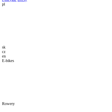
pl
sk
cz
en
E-bikes
Rowery