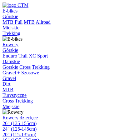
E-bikes
Górskie
MTB Full
MTB
Allroad
Miejskie
Trekking
Rowery
Górskie
Enduro
Trail
XC
Sport
Damskie
Gorskie
Cross
Trekking
Gravel + Szosowe
Gravel
Dirt
MTB
Turystyczne
Cross
Trekking
Miejskie
Rowery dziecięce
26" (135-155cm)
24" (125-145cm)
20" (115-135cm)