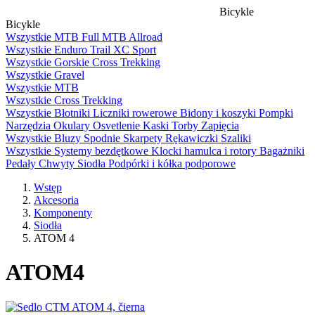
Bicykle
Bicykle
Wszystkie
MTB Full
MTB
Allroad
Wszystkie
Enduro
Trail
XC
Sport
Wszystkie
Gorskie
Cross
Trekking
Wszystkie
Gravel
Wszystkie
MTB
Wszystkie
Cross
Trekking
Wszystkie
Błotniki
Liczniki rowerowe
Bidony i koszyki
Pompki
Narzędzia
Okulary
Osvetlenie
Kaski
Torby
Zapięcia
Wszystkie
Bluzy
Spodnie
Skarpety
Rękawiczki
Szaliki
Wszystkie
Systemy bezdętkowe
Klocki hamulca i rotory
Bagażniki
Pedały
Chwyty
Siodła
Podpórki i kółka podporowe
Wstęp
Akcesoria
Komponenty
Siodła
ATOM 4
ATOM
4