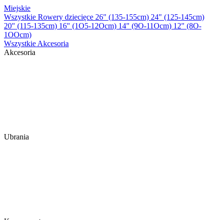
Miejskie
Wszystkie Rowery dziecięce
26" (135-155cm)
24" (125-145cm)
20" (115-135cm)
16" (1O5-12Ocm)
14" (9O-11Ocm)
12" (8O-
1OOcm)
Wszystkie Akcesoria
Akcesoria
Ubrania