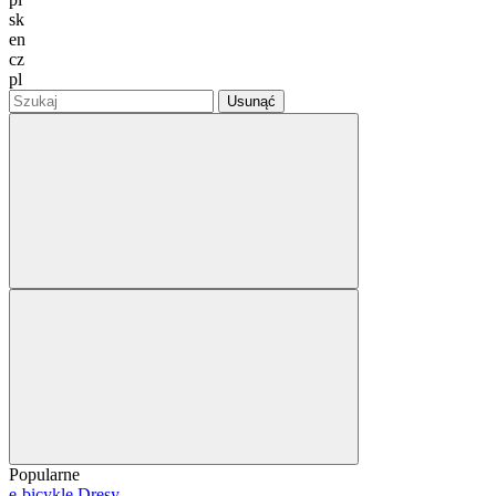
sk
en
cz
pl
Usunąć
Popularne
e-bicykle
Dresy