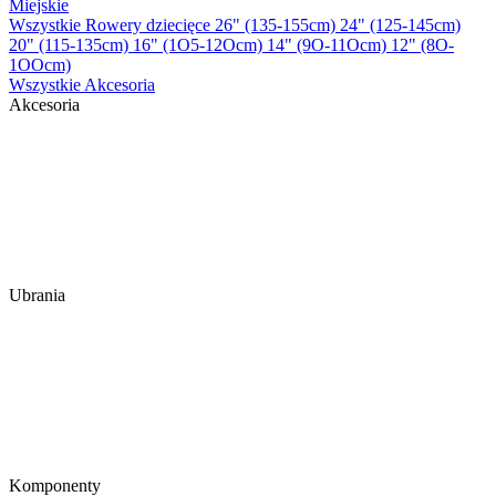
Miejskie
Wszystkie Rowery dziecięce
26" (135-155cm)
24" (125-145cm)
20" (115-135cm)
16" (1O5-12Ocm)
14" (9O-11Ocm)
12" (8O-
1OOcm)
Wszystkie Akcesoria
Akcesoria
Ubrania
Komponenty