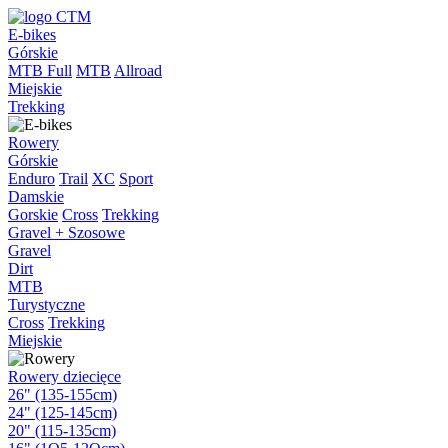
E-bikes
Górskie
MTB Full
MTB
Allroad
Miejskie
Trekking
Rowery
Górskie
Enduro
Trail
XC
Sport
Damskie
Gorskie
Cross
Trekking
Gravel + Szosowe
Gravel
Dirt
MTB
Turystyczne
Cross
Trekking
Miejskie
Rowery dziecięce
26" (135-155cm)
24" (125-145cm)
20" (115-135cm)