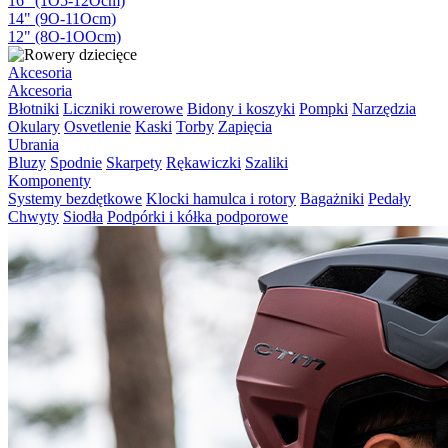
16" (1O5-12Ocm)
14" (9O-11Ocm)
12" (8O-1OOcm)
Akcesoria
Akcesoria
Błotniki
Liczniki rowerowe
Bidony i koszyki
Pompki
Narzędzia
Okulary
Osvetlenie
Kaski
Torby
Zapięcia
Ubrania
Bluzy
Spodnie
Skarpety
Rękawiczki
Szaliki
Komponenty
Systemy bezdętkowe
Klocki hamulca i rotory
Bagażniki
Pedały
Chwyty
Siodła
Podpórki i kółka podporowe