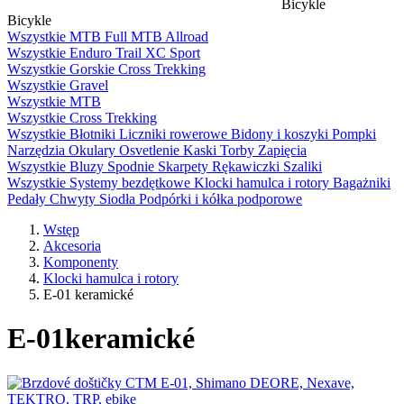
Bicykle
Bicykle
Wszystkie
MTB Full
MTB
Allroad
Wszystkie
Enduro
Trail
XC
Sport
Wszystkie
Gorskie
Cross
Trekking
Wszystkie
Gravel
Wszystkie
MTB
Wszystkie
Cross
Trekking
Wszystkie
Błotniki
Liczniki rowerowe
Bidony i koszyki
Pompki
Narzędzia
Okulary
Osvetlenie
Kaski
Torby
Zapięcia
Wszystkie
Bluzy
Spodnie
Skarpety
Rękawiczki
Szaliki
Wszystkie
Systemy bezdętkowe
Klocki hamulca i rotory
Bagażniki
Pedały
Chwyty
Siodła
Podpórki i kółka podporowe
Wstęp
Akcesoria
Komponenty
Klocki hamulca i rotory
E-01 keramické
E-01
keramické