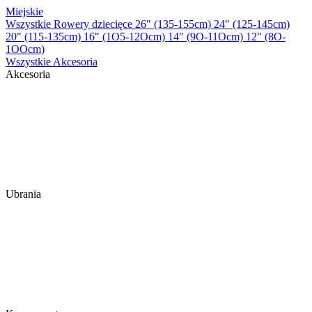
Miejskie
Wszystkie Rowery dziecięce
26" (135-155cm)
24" (125-145cm)
20" (115-135cm)
16" (1O5-12Ocm)
14" (9O-11Ocm)
12" (8O-
1OOcm)
Wszystkie Akcesoria
Akcesoria
Ubrania