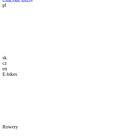
pl
sk
cz
en
E-bikes
Rowery