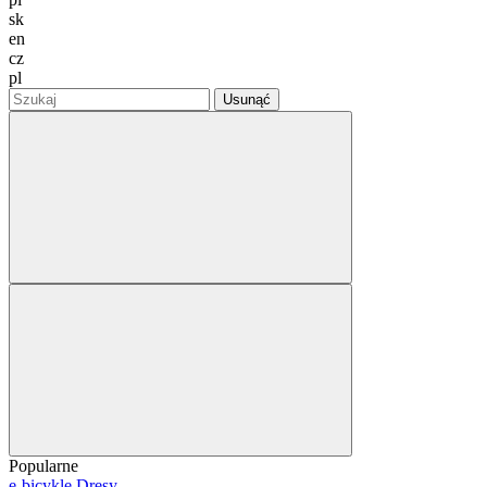
sk
en
cz
pl
Usunąć
Popularne
e-bicykle
Dresy