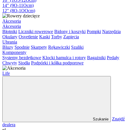
16" (1O5-12Ocm)
14" (9O-11Ocm)
12" (8O-1OOcm)
Akcesoria
Akcesoria
Błotniki
Liczniki rowerowe
Bidony i koszyki
Pompki
Narzędzia
Okulary
Osvetlenie
Kaski
Torby
Zapięcia
Ubrania
Bluzy
Spodnie
Skarpety
Rękawiczki
Szaliki
Komponenty
Systemy bezdętkowe
Klocki hamulca i rotory
Bagażniki
Pedały
Chwyty
Siodła
Podpórki i kółka podporowe
Life
Znajdź
Szukanie
dealera
pl