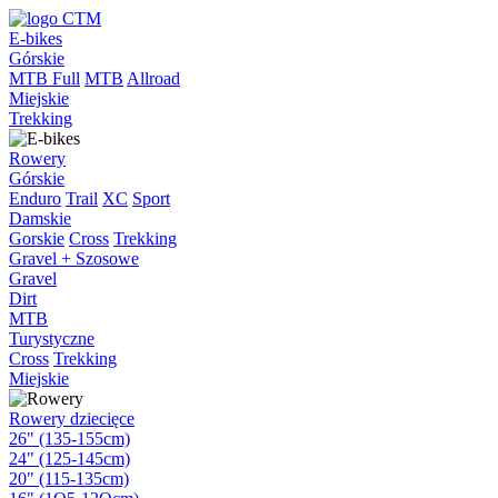
E-bikes
Górskie
MTB Full
MTB
Allroad
Miejskie
Trekking
Rowery
Górskie
Enduro
Trail
XC
Sport
Damskie
Gorskie
Cross
Trekking
Gravel + Szosowe
Gravel
Dirt
MTB
Turystyczne
Cross
Trekking
Miejskie
Rowery dziecięce
26" (135-155cm)
24" (125-145cm)
20" (115-135cm)