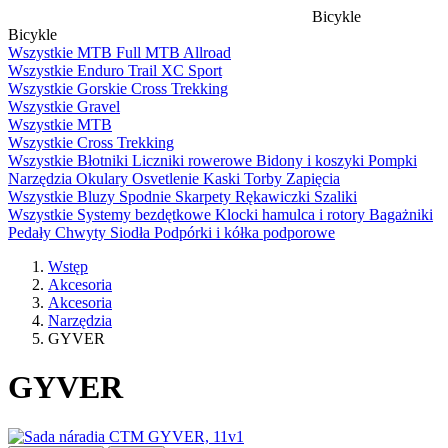
Bicykle
Bicykle
Wszystkie
MTB Full
MTB
Allroad
Wszystkie
Enduro
Trail
XC
Sport
Wszystkie
Gorskie
Cross
Trekking
Wszystkie
Gravel
Wszystkie
MTB
Wszystkie
Cross
Trekking
Wszystkie
Błotniki
Liczniki rowerowe
Bidony i koszyki
Pompki
Narzędzia
Okulary
Osvetlenie
Kaski
Torby
Zapięcia
Wszystkie
Bluzy
Spodnie
Skarpety
Rękawiczki
Szaliki
Wszystkie
Systemy bezdętkowe
Klocki hamulca i rotory
Bagażniki
Pedały
Chwyty
Siodła
Podpórki i kółka podporowe
Wstęp
Akcesoria
Akcesoria
Narzędzia
GYVER
GYVER