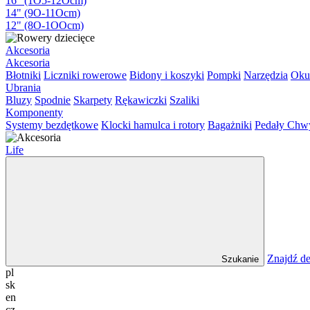
16" (1O5-12Ocm)
14" (9O-11Ocm)
12" (8O-1OOcm)
Akcesoria
Akcesoria
Błotniki
Liczniki rowerowe
Bidony i koszyki
Pompki
Narzędzia
Oku
Ubrania
Bluzy
Spodnie
Skarpety
Rękawiczki
Szaliki
Komponenty
Systemy bezdętkowe
Klocki hamulca i rotory
Bagażniki
Pedały
Chw
Life
Znajdź de
Szukanie
pl
sk
en
cz