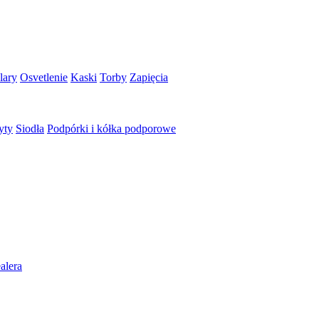
lary
Osvetlenie
Kaski
Torby
Zapięcia
yty
Siodła
Podpórki i kółka podporowe
alera