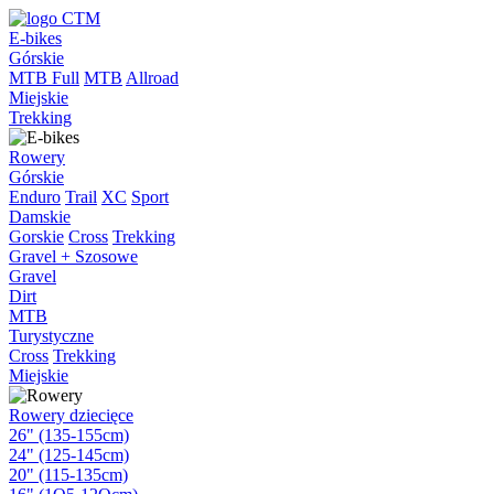
E-bikes
Górskie
MTB Full
MTB
Allroad
Miejskie
Trekking
Rowery
Górskie
Enduro
Trail
XC
Sport
Damskie
Gorskie
Cross
Trekking
Gravel + Szosowe
Gravel
Dirt
MTB
Turystyczne
Cross
Trekking
Miejskie
Rowery dziecięce
26" (135-155cm)
24" (125-145cm)
20" (115-135cm)