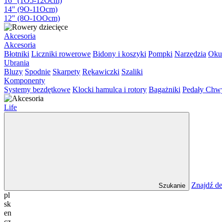
16" (1O5-12Ocm)
14" (9O-11Ocm)
12" (8O-1OOcm)
Akcesoria
Akcesoria
Błotniki
Liczniki rowerowe
Bidony i koszyki
Pompki
Narzędzia
Oku
Ubrania
Bluzy
Spodnie
Skarpety
Rękawiczki
Szaliki
Komponenty
Systemy bezdętkowe
Klocki hamulca i rotory
Bagażniki
Pedały
Chw
Life
Znajdź de
Szukanie
pl
sk
en
cz