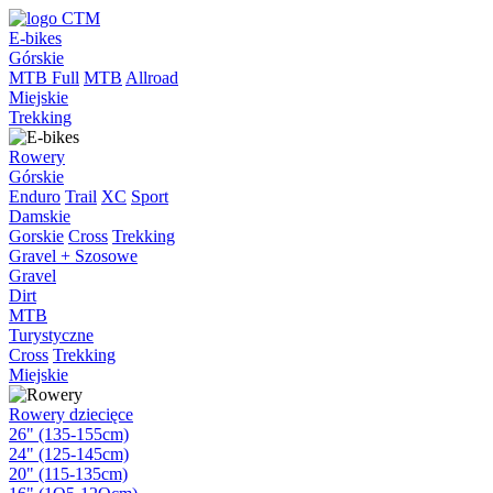
E-bikes
Górskie
MTB Full
MTB
Allroad
Miejskie
Trekking
Rowery
Górskie
Enduro
Trail
XC
Sport
Damskie
Gorskie
Cross
Trekking
Gravel + Szosowe
Gravel
Dirt
MTB
Turystyczne
Cross
Trekking
Miejskie
Rowery dziecięce
26" (135-155cm)
24" (125-145cm)
20" (115-135cm)