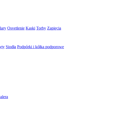
lary
Osvetlenie
Kaski
Torby
Zapięcia
yty
Siodła
Podpórki i kółka podporowe
alera