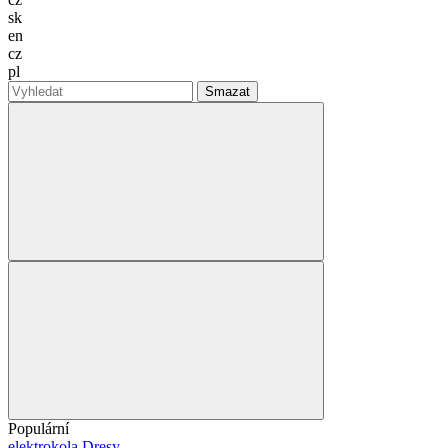
sk
en
cz
pl
Smazat
Populární
elektrokola
Dresy