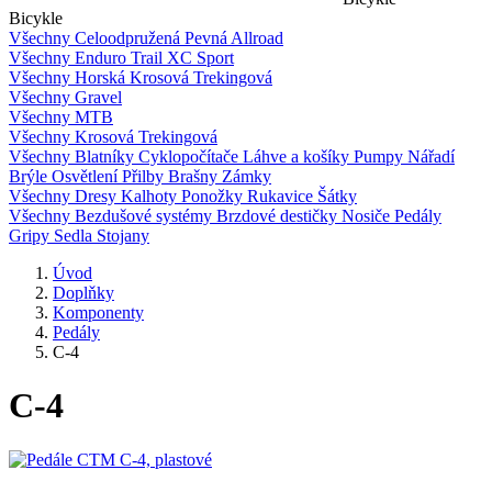
Bicykle
Všechny
Celoodpružená
Pevná
Allroad
Všechny
Enduro
Trail
XC
Sport
Všechny
Horská
Krosová
Trekingová
Všechny
Gravel
Všechny
MTB
Všechny
Krosová
Trekingová
Všechny
Blatníky
Cyklopočítače
Láhve a košíky
Pumpy
Nářadí
Brýle
Osvětlení
Přilby
Brašny
Zámky
Všechny
Dresy
Kalhoty
Ponožky
Rukavice
Šátky
Všechny
Bezdušové systémy
Brzdové destičky
Nosiče
Pedály
Gripy
Sedla
Stojany
Úvod
Doplňky
Komponenty
Pedály
C-4
C-4