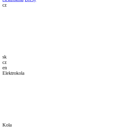
cz
sk
cz
en
Elektrokola
Kola