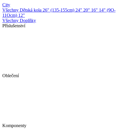
City
Všechny Dětská kola
26" (135-155cm)
24"
20"
16"
14" (9O-
11Ocm)
12"
Všechny Doplňky
Příslušenství
Oblečení
Komponenty