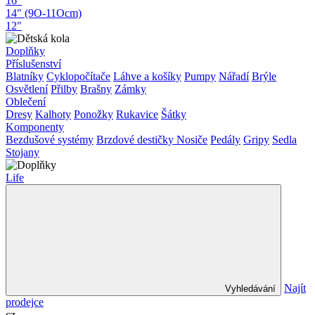
16"
14" (9O-11Ocm)
12"
Doplňky
Příslušenství
Blatníky
Cyklopočítače
Láhve a košíky
Pumpy
Nářadí
Brýle
Osvětlení
Přilby
Brašny
Zámky
Oblečení
Dresy
Kalhoty
Ponožky
Rukavice
Šátky
Komponenty
Bezdušové systémy
Brzdové destičky
Nosiče
Pedály
Gripy
Sedla
Stojany
Life
Najít
Vyhledávání
prodejce
cz