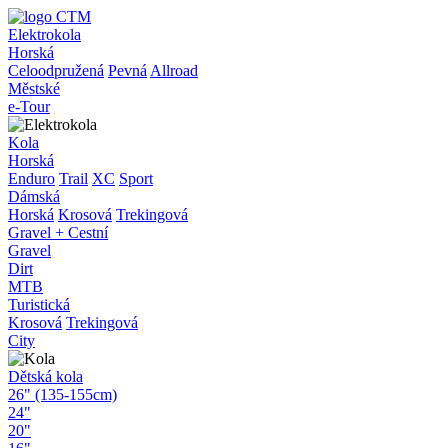
Elektrokola
Horská
Celoodpružená
Pevná
Allroad
Městské
e-Tour
Kola
Horská
Enduro
Trail
XC
Sport
Dámská
Horská
Krosová
Trekingová
Gravel + Cestní
Gravel
Dirt
MTB
Turistická
Krosová
Trekingová
City
Dětská kola
26" (135-155cm)
24"
20"