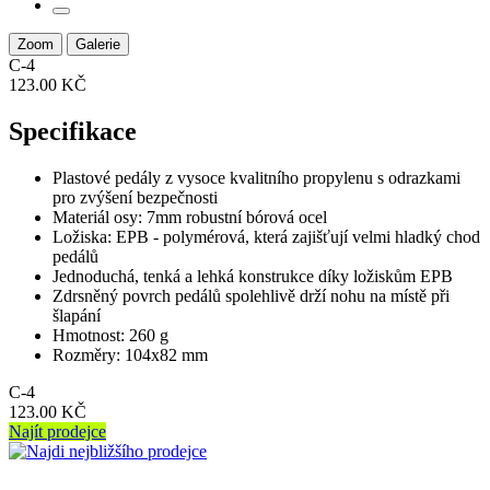
Zoom
Galerie
C-4
123.00 KČ
Specifikace
Plastové pedály z vysoce kvalitního propylenu s odrazkami
pro zvýšení bezpečnosti
Materiál osy: 7mm robustní bórová ocel
Ložiska: EPB - polymérová, která zajišťují velmi hladký chod
pedálů
Jednoduchá, tenká a lehká konstrukce díky ložiskům EPB
Zdrsněný povrch pedálů spolehlivě drží nohu na místě při
šlapání
Hmotnost: 260 g
Rozměry: 104x82 mm
C-4
123.00 KČ
Najít prodejce