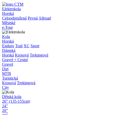
Elektrokola
Horská
Celoodpružená
Pevná
Allroad
Městské
e-Tour
Kola
Horská
Enduro
Trail
XC
Sport
Dámská
Horská
Krosová
Trekingová
Gravel + Cestní
Gravel
Dirt
MTB
Turistická
Krosová
Trekingová
City
Dětská kola
26" (135-155cm)
24"
20"