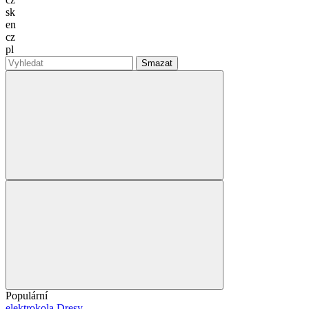
sk
en
cz
pl
Smazat
Populární
elektrokola
Dresy