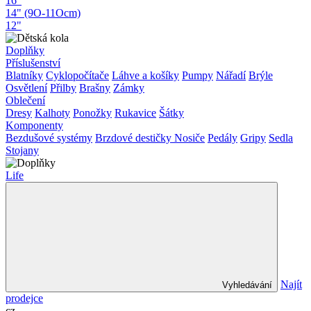
16"
14" (9O-11Ocm)
12"
Doplňky
Příslušenství
Blatníky
Cyklopočítače
Láhve a košíky
Pumpy
Nářadí
Brýle
Osvětlení
Přilby
Brašny
Zámky
Oblečení
Dresy
Kalhoty
Ponožky
Rukavice
Šátky
Komponenty
Bezdušové systémy
Brzdové destičky
Nosiče
Pedály
Gripy
Sedla
Stojany
Life
Najít
Vyhledávání
prodejce
cz