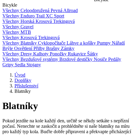
Bicykle
Všechny
Celoodpružená
Pevná
Allroad
Všechny
Enduro
Trail
XC
Sport
Všechny
Horská
Krosová
Trekingová
Všechny
Gravel
Všechny
MTB
Všechny
Krosová
Trekingová
Všechny
Blatníky
Cyklopočítače
Láhve a košíky
Pumpy
Nářadí
Brýle
Osvětlení
Přilby
Brašny
Zámky
Všechny
Dresy
Kalhoty
Ponožky
Rukavice
Šátky
Všechny
Bezdušové systémy
Brzdové destičky
Nosiče
Pedály
Gripy
Sedla
Stojany
Úvod
Doplňky
Příslušenství
Blatníky
Blatníky
Pokud jezdíte na kole každý den, určitě se někdy setkáte s nepřízní
počasí. Nenechte se zaskočit a prohlédněte si naše blatníky na míru
pro každý typ kola. Buďte dobře připraveni a překvapte přicházející