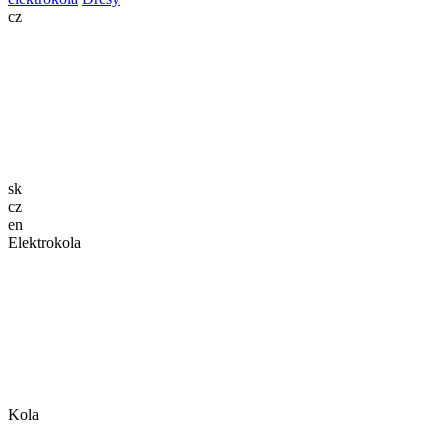
cz
sk
cz
en
Elektrokola
Kola