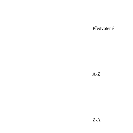
Předvolené
A-Z
Z-A