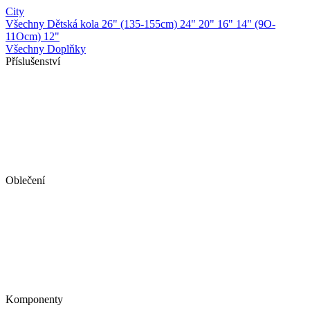
City
Všechny Dětská kola
26" (135-155cm)
24"
20"
16"
14" (9O-
11Ocm)
12"
Všechny Doplňky
Příslušenství
Oblečení
Komponenty