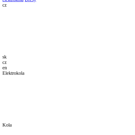
cz
sk
cz
en
Elektrokola
Kola