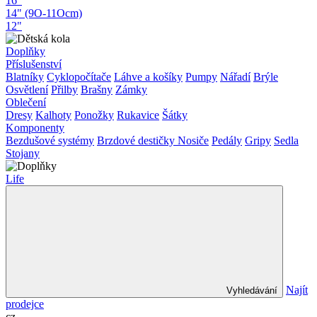
16"
14" (9O-11Ocm)
12"
Doplňky
Příslušenství
Blatníky
Cyklopočítače
Láhve a košíky
Pumpy
Nářadí
Brýle
Osvětlení
Přilby
Brašny
Zámky
Oblečení
Dresy
Kalhoty
Ponožky
Rukavice
Šátky
Komponenty
Bezdušové systémy
Brzdové destičky
Nosiče
Pedály
Gripy
Sedla
Stojany
Life
Najít
Vyhledávání
prodejce
cz