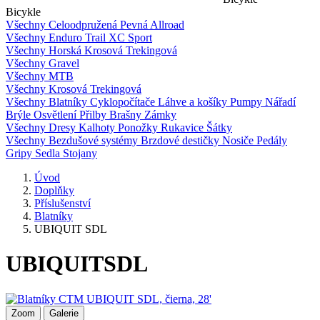
Bicykle
Všechny
Celoodpružená
Pevná
Allroad
Všechny
Enduro
Trail
XC
Sport
Všechny
Horská
Krosová
Trekingová
Všechny
Gravel
Všechny
MTB
Všechny
Krosová
Trekingová
Všechny
Blatníky
Cyklopočítače
Láhve a košíky
Pumpy
Nářadí
Brýle
Osvětlení
Přilby
Brašny
Zámky
Všechny
Dresy
Kalhoty
Ponožky
Rukavice
Šátky
Všechny
Bezdušové systémy
Brzdové destičky
Nosiče
Pedály
Gripy
Sedla
Stojany
Úvod
Doplňky
Příslušenství
Blatníky
UBIQUIT SDL
UBIQUIT
SDL
Zoom
Galerie