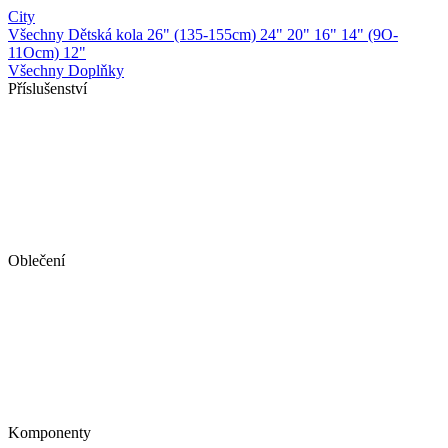
City
Všechny Dětská kola
26" (135-155cm)
24"
20"
16"
14" (9O-
11Ocm)
12"
Všechny Doplňky
Příslušenství
Oblečení
Komponenty