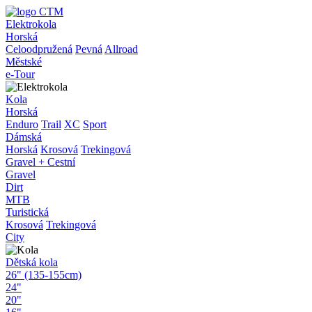
Elektrokola
Horská
Celoodpružená
Pevná
Allroad
Městské
e-Tour
Kola
Horská
Enduro
Trail
XC
Sport
Dámská
Horská
Krosová
Trekingová
Gravel + Cestní
Gravel
Dirt
MTB
Turistická
Krosová
Trekingová
City
Dětská kola
26" (135-155cm)
24"
20"