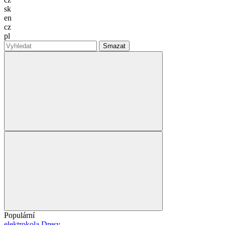
sk
en
cz
pl
Smazat
Populární
elektrokola
Dresy