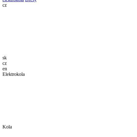
cz
sk
cz
en
Elektrokola
Kola