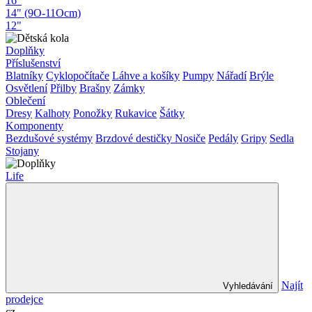
16"
14" (9O-11Ocm)
12"
Doplňky
Příslušenství
Blatníky
Cyklopočítače
Láhve a košíky
Pumpy
Nářadí
Brýle
Osvětlení
Přilby
Brašny
Zámky
Oblečení
Dresy
Kalhoty
Ponožky
Rukavice
Šátky
Komponenty
Bezdušové systémy
Brzdové destičky
Nosiče
Pedály
Gripy
Sedla
Stojany
Life
Najít
Vyhledávání
prodejce
cz