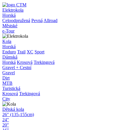
Elektrokola
Horská
Celoodpružená
Pevná
Allroad
Městské
e-Tour
Kola
Horská
Enduro
Trail
XC
Sport
Dámská
Horská
Krosová
Trekingová
Gravel + Cestní
Gravel
Dirt
MTB
Turistická
Krosová
Trekingová
City
Dětská kola
26" (135-155cm)
24"
20"