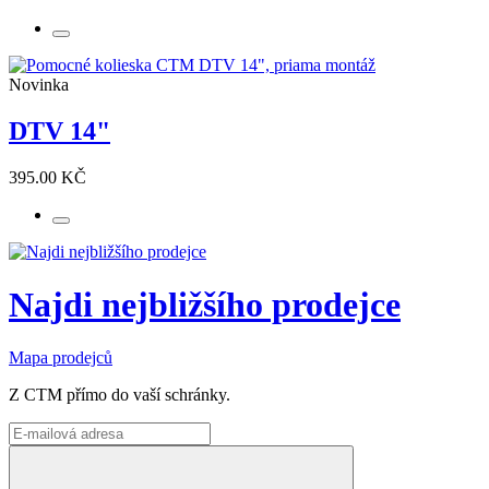
Novinka
DTV 14"
395.00 KČ
Najdi nejbližšího prodejce
Mapa prodejců
Z CTM přímo do vaší schránky.