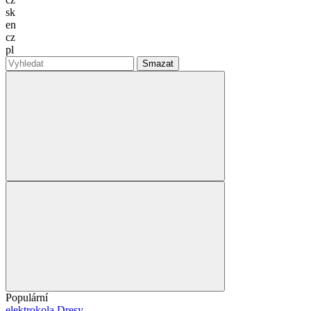
sk
en
cz
pl
Smazat
Populární
elektrokola
Dresy