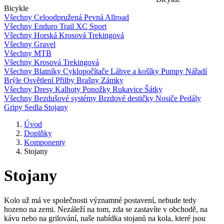
Bicykle
Všechny
Celoodpružená
Pevná
Allroad
Všechny
Enduro
Trail
XC
Sport
Všechny
Horská
Krosová
Trekingová
Všechny
Gravel
Všechny
MTB
Všechny
Krosová
Trekingová
Všechny
Blatníky
Cyklopočítače
Láhve a košíky
Pumpy
Nářadí
Brýle
Osvětlení
Přilby
Brašny
Zámky
Všechny
Dresy
Kalhoty
Ponožky
Rukavice
Šátky
Všechny
Bezdušové systémy
Brzdové destičky
Nosiče
Pedály
Gripy
Sedla
Stojany
Úvod
Doplňky
Komponenty
Stojany
Stojany
Kolo už má ve společnosti významné postavení, nebude tedy
hozeno na zemi. Nezáleží na tom, zda se zastavíte v obchodě, na
kávu nebo na grilování, naše nabídka stojanů na kola, které jsou