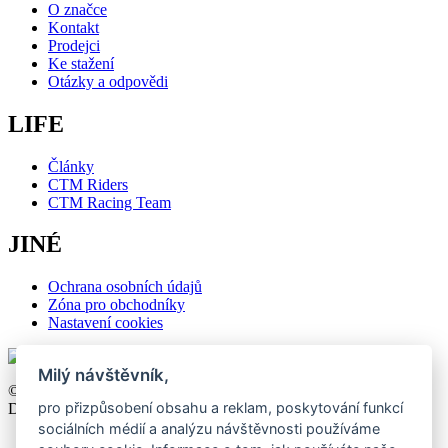
O značce
Kontakt
Prodejci
Ke stažení
Otázky a odpovědi
LIFE
Články
CTM Riders
CTM Racing Team
JINÉ
Ochrana osobních údajů
Zóna pro obchodníky
Nastavení cookies
Milý návštěvník,
©2026 CTM, All right reserved. Design by
khn office
,
pro přizpůsobení obsahu a reklam, poskytování funkcí
Development by
Webmall
.
sociálních médií a analýzu návštěvnosti používáme