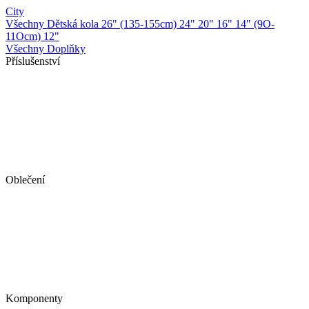
City
Všechny Dětská kola
26" (135-155cm)
24"
20"
16"
14" (9O-
11Ocm)
12"
Všechny Doplňky
Příslušenství
Oblečení
Komponenty