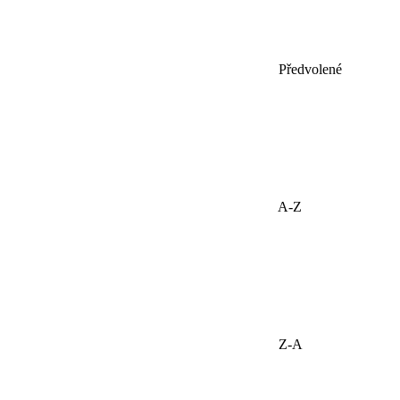
Předvolené
A-Z
Z-A