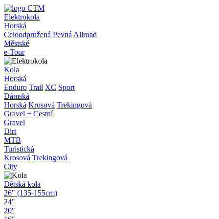
Elektrokola
Horská
Celoodpružená
Pevná
Allroad
Městské
e-Tour
Kola
Horská
Enduro
Trail
XC
Sport
Dámská
Horská
Krosová
Trekingová
Gravel + Cestní
Gravel
Dirt
MTB
Turistická
Krosová
Trekingová
City
Dětská kola
26" (135-155cm)
24"
20"