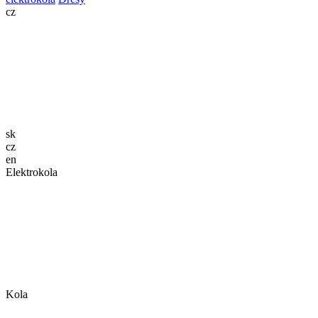
cz
sk
cz
en
Elektrokola
Kola