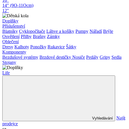
16"
14" (9O-11Ocm)
12"
Doplňky
Příslušenství
Blatníky
Cyklopočítače
Láhve a košíky
Pumpy
Nářadí
Brýle
Osvětlení
Přilby
Brašny
Zámky
Oblečení
Dresy
Kalhoty
Ponožky
Rukavice
Šátky
Komponenty
Bezdušové systémy
Brzdové destičky
Nosiče
Pedály
Gripy
Sedla
Stojany
Life
Najít
Vyhledávání
prodejce
cz