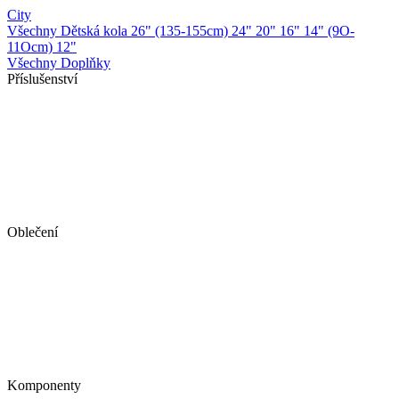
City
Všechny Dětská kola
26" (135-155cm)
24"
20"
16"
14" (9O-
11Ocm)
12"
Všechny Doplňky
Příslušenství
Oblečení
Komponenty