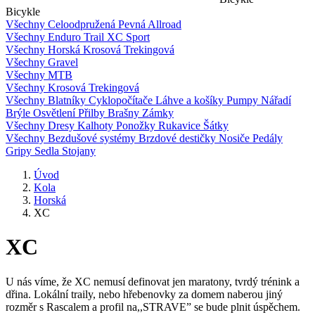
Bicykle
Všechny
Celoodpružená
Pevná
Allroad
Všechny
Enduro
Trail
XC
Sport
Všechny
Horská
Krosová
Trekingová
Všechny
Gravel
Všechny
MTB
Všechny
Krosová
Trekingová
Všechny
Blatníky
Cyklopočítače
Láhve a košíky
Pumpy
Nářadí
Brýle
Osvětlení
Přilby
Brašny
Zámky
Všechny
Dresy
Kalhoty
Ponožky
Rukavice
Šátky
Všechny
Bezdušové systémy
Brzdové destičky
Nosiče
Pedály
Gripy
Sedla
Stojany
Úvod
Kola
Horská
XC
XC
U nás víme, že XC nemusí definovat jen maratony, tvrdý trénink a
dřina. Lokální traily, nebo hřebenovky za domem naberou jiný
rozměr s Rascalem a profil na,,STRAVE” se bude plnit úspěchem.