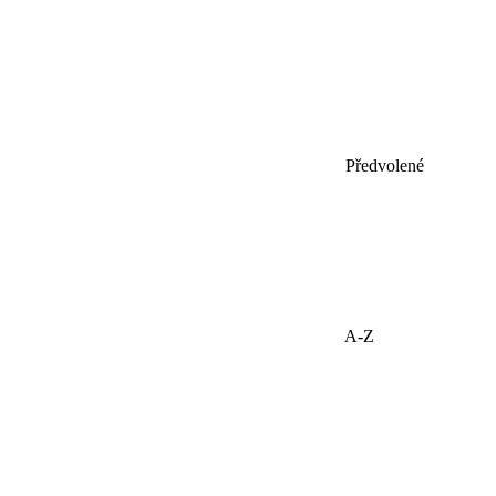
Předvolené
A-Z