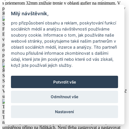
s priemerom 32mm znižuje trenie v oblasti gufier na minimum. V
prípade záujmu je možná aj priama montáž integrovaných blatníkov
Milý návštěvník,
Rock Shox.
pro přizpůsobení obsahu a reklam, poskytování funkcí
Sedlo
Fizik Vento Argo X5
sociálních médií a analýzu návštěvnosti používáme
Ergonomické a velmi lehké sedlo Fizik pro všechny jezdce, kteří
soubory cookie. Informace o tom, jak používáte naše
vyžadují výkon, rychlost a pohodlí. Lehký hliníkový rám zajišťuje
webové stránky, poskytujeme také našim partnerům v
pevnost a lehkost, zatímco jedinečný design vám umožňuje udržet
oblasti sociálních médií, inzerce a analýzy. Tito partneři
optimální polohu a lépe manévrovat při jízdě. Povrch sedla je
mohou příslušné informace zkombinovat s dalšími
potažen mikrovláknem, které zvyšuje odolnost při dlouhodobém
údaji, které jste jim poskytli nebo které od vás získali,
používání.
když jste používali jejich služby.
Řazení
Shimano XT
Sada horských převodů, které důvěřují generace cyklistů po celém
Potvrdit vše
světě. Zajišťuje rychlé a přesné řazení v širokém rozsahu převodů.
Vodicí a napínací kladky používají utěsněná ložiska. Gumový tlumič
snižuje hlučnost a zvyšuje jízdní komfort.
Odmítnout vše
Teleskopická sedlovka
EXA FORM KSP 900
Nastavení
Teleskopická sedlovka, která vám umožní rychle a pohodlně
nastavit výšku sedla během jízdy. Stačí stisknout palcem páčku
umístěnou přímo na řídítkách. Není třeba zastavovat a nastavovat