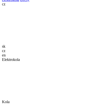
cz
sk
cz
en
Elektrokola
Kola