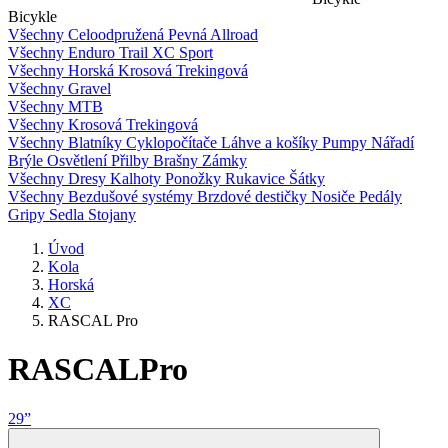
Bicykle
Všechny
Celoodpružená
Pevná
Allroad
Všechny
Enduro
Trail
XC
Sport
Všechny
Horská
Krosová
Trekingová
Všechny
Gravel
Všechny
MTB
Všechny
Krosová
Trekingová
Všechny
Blatníky
Cyklopočítače
Láhve a košíky
Pumpy
Nářadí
Brýle
Osvětlení
Přilby
Brašny
Zámky
Všechny
Dresy
Kalhoty
Ponožky
Rukavice
Šátky
Všechny
Bezdušové systémy
Brzdové destičky
Nosiče
Pedály
Gripy
Sedla
Stojany
Úvod
Kola
Horská
XC
RASCAL Pro
RASCAL
Pro
29”