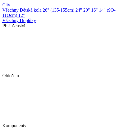
City
Všechny Dětská kola
26" (135-155cm)
24"
20"
16"
14" (9O-
11Ocm)
12"
Všechny Doplňky
Příslušenství
Oblečení
Komponenty