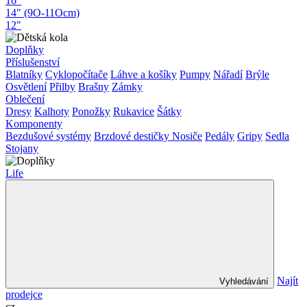
16"
14" (9O-11Ocm)
12"
Doplňky
Příslušenství
Blatníky
Cyklopočítače
Láhve a košíky
Pumpy
Nářadí
Brýle
Osvětlení
Přilby
Brašny
Zámky
Oblečení
Dresy
Kalhoty
Ponožky
Rukavice
Šátky
Komponenty
Bezdušové systémy
Brzdové destičky
Nosiče
Pedály
Gripy
Sedla
Stojany
Life
Najít
Vyhledávání
prodejce
cz