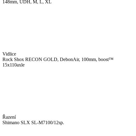
148mm, UDH, M, L, XL
Vidlice
Rock Shox RECON GOLD, DebonAir, 100mm, boost™
15x110axle
Řazení
Shimano SLX SL-M7100/12sp.