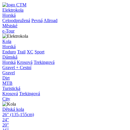
Elektrokola
Horská
Celoodpružená
Pevná
Allroad
Městské
e-Tour
Kola
Horská
Enduro
Trail
XC
Sport
Dámská
Horská
Krosová
Trekingová
Gravel + Cestní
Gravel
Dirt
MTB
Turistická
Krosová
Trekingová
City
Dětská kola
26" (135-155cm)
24"
20"