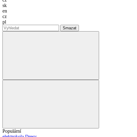
sk
en
cz
pl
Smazat
Populární
elektrokola
Dresy