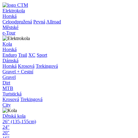
Elektrokola
Horská
Celoodpružená
Pevná
Allroad
Městské
e-Tour
Kola
Horská
Enduro
Trail
XC
Sport
Dámská
Horská
Krosová
Trekingová
Gravel + Cestní
Gravel
Dirt
MTB
Turistická
Krosová
Trekingová
City
Dětská kola
26" (135-155cm)
24"
20"