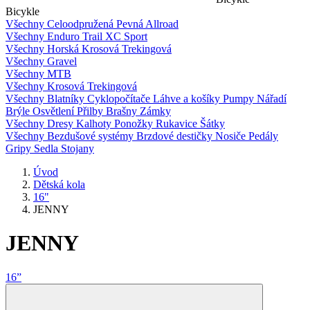
Bicykle
Všechny
Celoodpružená
Pevná
Allroad
Všechny
Enduro
Trail
XC
Sport
Všechny
Horská
Krosová
Trekingová
Všechny
Gravel
Všechny
MTB
Všechny
Krosová
Trekingová
Všechny
Blatníky
Cyklopočítače
Láhve a košíky
Pumpy
Nářadí
Brýle
Osvětlení
Přilby
Brašny
Zámky
Všechny
Dresy
Kalhoty
Ponožky
Rukavice
Šátky
Všechny
Bezdušové systémy
Brzdové destičky
Nosiče
Pedály
Gripy
Sedla
Stojany
Úvod
Dětská kola
16"
JENNY
JENNY
16”