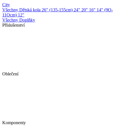
City
Všechny Dětská kola
26" (135-155cm)
24"
20"
16"
14" (9O-
11Ocm)
12"
Všechny Doplňky
Příslušenství
Oblečení
Komponenty