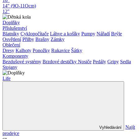
16"
14" (9O-11Ocm)
12"
Doplňky
Příslušenství
Blatníky
Cyklopočítače
Láhve a košíky
Pumpy
Nářadí
Brýle
Osvětlení
Přilby
Brašny
Zámky
Oblečení
Dresy
Kalhoty
Ponožky
Rukavice
Šátky
Komponenty
Bezdušové systémy
Brzdové destičky
Nosiče
Pedály
Gripy
Sedla
Stojany
Life
Najít
Vyhledávání
prodejce
cz