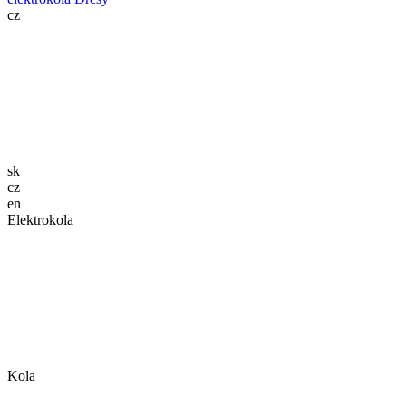
cz
sk
cz
en
Elektrokola
Kola