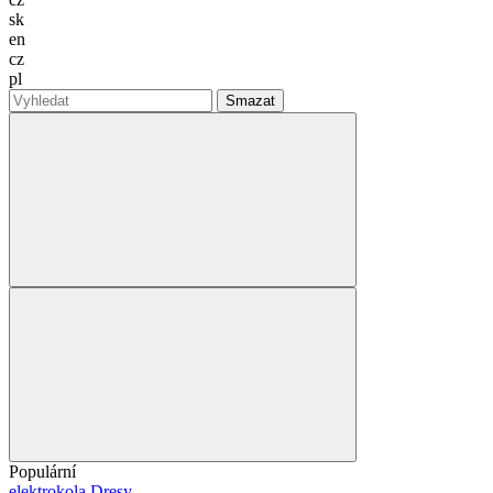
sk
en
cz
pl
Smazat
Populární
elektrokola
Dresy