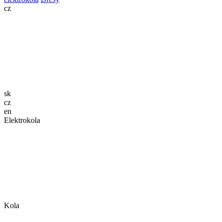
cz
sk
cz
en
Elektrokola
Kola