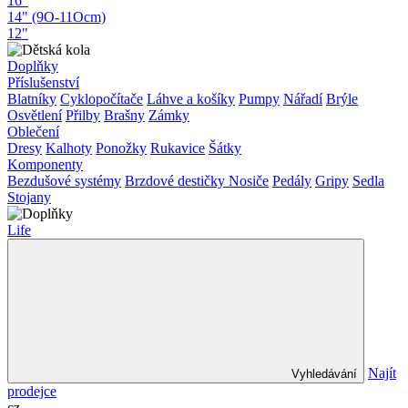
16"
14" (9O-11Ocm)
12"
Doplňky
Příslušenství
Blatníky
Cyklopočítače
Láhve a košíky
Pumpy
Nářadí
Brýle
Osvětlení
Přilby
Brašny
Zámky
Oblečení
Dresy
Kalhoty
Ponožky
Rukavice
Šátky
Komponenty
Bezdušové systémy
Brzdové destičky
Nosiče
Pedály
Gripy
Sedla
Stojany
Life
Najít
Vyhledávání
prodejce
cz