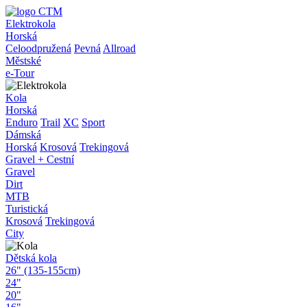
Elektrokola
Horská
Celoodpružená
Pevná
Allroad
Městské
e-Tour
Kola
Horská
Enduro
Trail
XC
Sport
Dámská
Horská
Krosová
Trekingová
Gravel + Cestní
Gravel
Dirt
MTB
Turistická
Krosová
Trekingová
City
Dětská kola
26" (135-155cm)
24"
20"