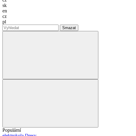
sk
en
cz
pl
Smazat
Populární
elektrokola
Dresy