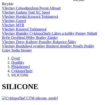
Bicykle
Všechny
Celoodpružená
Pevná
Allroad
Všechny
Enduro
Trail
XC
Sport
Všechny
Horská
Krosová
Trekingová
Všechny
Gravel
Všechny
MTB
Všechny
Krosová
Trekingová
Všechny
Blatníky
Cyklopočítače
Láhve a košíky
Pumpy
Nářadí
Brýle
Osvětlení
Přilby
Brašny
Zámky
Všechny
Dresy
Kalhoty
Ponožky
Rukavice
Šátky
Všechny
Bezdušové systémy
Brzdové destičky
Nosiče
Pedály
Gripy
Sedla
Stojany
Úvod
Doplňky
Příslušenství
Cyklopočítače
SILICONE
SILICONE