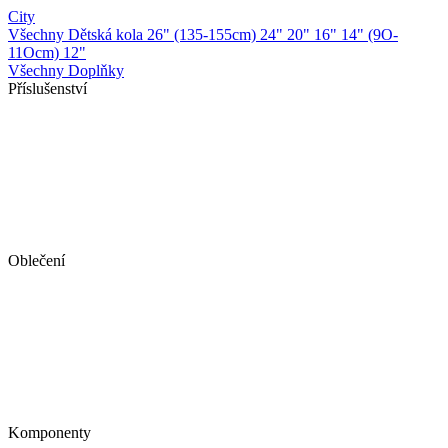
City
Všechny Dětská kola
26" (135-155cm)
24"
20"
16"
14" (9O-
11Ocm)
12"
Všechny Doplňky
Příslušenství
Oblečení
Komponenty