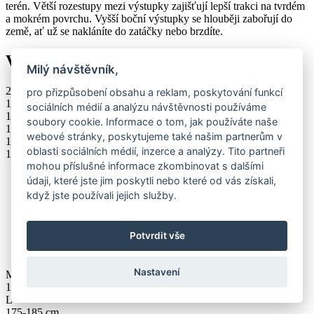
terén. Větší rozestupy mezi výstupky zajišťují lepší trakci na tvrdém
a mokrém povrchu. Vyšší boční výstupky se hlouběji zabořují do
země, ať už se nakláníte do zatáčky nebo brzdíte.
Velikost jízdního kola
Milý návštěvník,
200 cm
pro přizpůsobení obsahu a reklam, poskytování funkcí
190 cm
sociálních médií a analýzu návštěvnosti používáme
180 cm
soubory cookie. Informace o tom, jak používáte naše
170 cm
webové stránky, poskytujeme také našim partnerům v
160 cm
oblasti sociálních médií, inzerce a analýzy. Tito partneři
150 cm
mohou příslušné informace zkombinovat s dalšími
údaji, které jste jim poskytli nebo které od vás získali,
když jste používali jejich služby.
Potvrdit vše
Nastavení
M
160-175 cm
L
175-185 cm