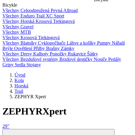
Bicykle
Všechny
Celoodpružená
Pevná
Allroad
Všechny
Enduro
Trail
XC
Sport
Všechny
Horská
Krosová
Trekingová
Všechny
Gravel
Všechny
MTB
Všechny
Krosová
Trekingová
Všechny
Blatníky
Cyklopočítače
Láhve a košíky
Pumpy
Nářadí
Brýle
Osvětlení
Přilby
Brašny
Zámky
Všechny
Dresy
Kalhoty
Ponožky
Rukavice
Šátky
Všechny
Bezdušové systémy
Brzdové destičky
Nosiče
Pedály
Gripy
Sedla
Stojany
Úvod
Kola
Horská
Trail
ZEPHYR Xpert
ZEPHYR
Xpert
29”