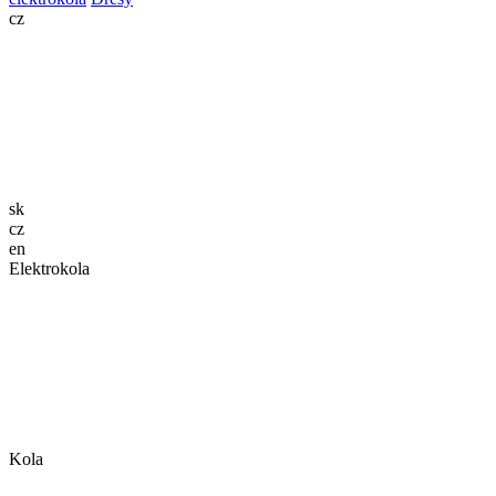
cz
sk
cz
en
Elektrokola
Kola