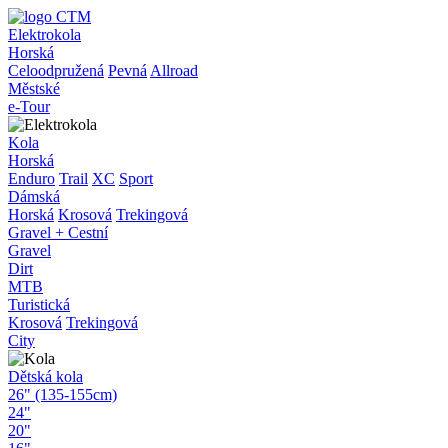
Elektrokola
Horská
Celoodpružená
Pevná
Allroad
Městské
e-Tour
Kola
Horská
Enduro
Trail
XC
Sport
Dámská
Horská
Krosová
Trekingová
Gravel + Cestní
Gravel
Dirt
MTB
Turistická
Krosová
Trekingová
City
Dětská kola
26" (135-155cm)
24"
20"