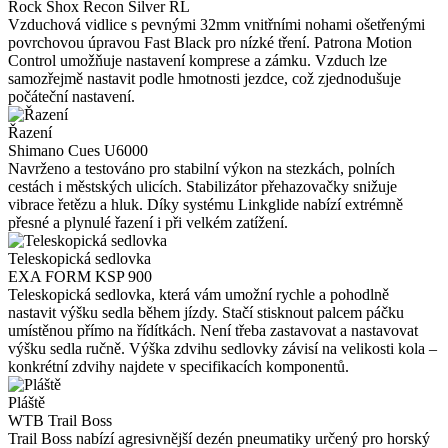
Rock Shox Recon Silver RL
Vzduchová vidlice s pevnými 32mm vnitřními nohami ošetřenými
povrchovou úpravou Fast Black pro nízké tření. Patrona Motion
Control umožňuje nastavení komprese a zámku. Vzduch lze
samozřejmě nastavit podle hmotnosti jezdce, což zjednodušuje
počáteční nastavení.
Řazení
Shimano Cues U6000
Navrženo a testováno pro stabilní výkon na stezkách, polních
cestách i městských ulicích. Stabilizátor přehazovačky snižuje
vibrace řetězu a hluk. Díky systému Linkglide nabízí extrémně
přesné a plynulé řazení i při velkém zatížení.
Teleskopická sedlovka
EXA FORM KSP 900
Teleskopická sedlovka, která vám umožní rychle a pohodlně
nastavit výšku sedla během jízdy. Stačí stisknout palcem páčku
umístěnou přímo na řídítkách. Není třeba zastavovat a nastavovat
výšku sedla ručně. Výška zdvihu sedlovky závisí na velikosti kola –
konkrétní zdvihy najdete v specifikacích komponentů.
Pláště
WTB Trail Boss
Trail Boss nabízí agresivnější dezén pneumatiky určený pro horský