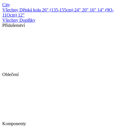
City
Všechny Dětská kola
26" (135-155cm)
24"
20"
16"
14" (9O-
11Ocm)
12"
Všechny Doplňky
Příslušenství
Oblečení
Komponenty