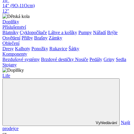
16"
14" (9O-11Ocm)
12"
Doplňky
Příslušenství
Blatníky
Cyklopočítače
Láhve a košíky
Pumpy
Nářadí
Brýle
Osvětlení
Přilby
Brašny
Zámky
Oblečení
Dresy
Kalhoty
Ponožky
Rukavice
Šátky
Komponenty
Bezdušové systémy
Brzdové destičky
Nosiče
Pedály
Gripy
Sedla
Stojany
Life
Najít
Vyhledávání
prodejce
cz