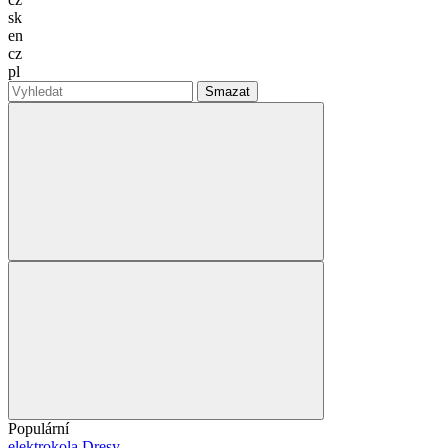
sk
en
cz
pl
Smazat
Populární
elektrokola
Dresy