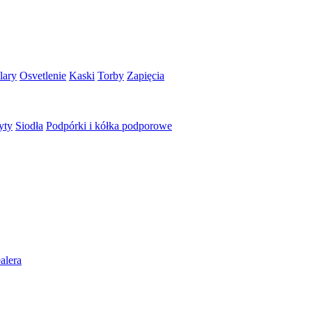
lary
Osvetlenie
Kaski
Torby
Zapięcia
yty
Siodła
Podpórki i kółka podporowe
alera