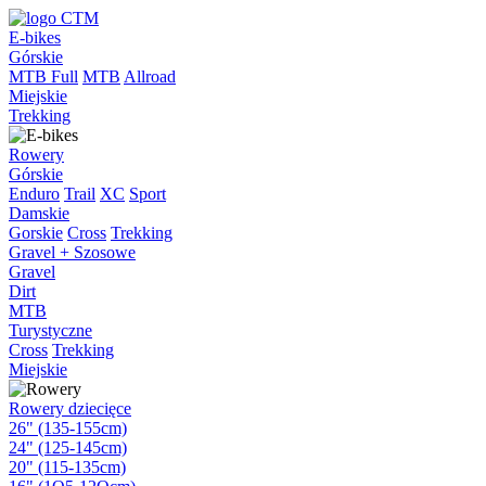
E-bikes
Górskie
MTB Full
MTB
Allroad
Miejskie
Trekking
Rowery
Górskie
Enduro
Trail
XC
Sport
Damskie
Gorskie
Cross
Trekking
Gravel + Szosowe
Gravel
Dirt
MTB
Turystyczne
Cross
Trekking
Miejskie
Rowery dziecięce
26" (135-155cm)
24" (125-145cm)
20" (115-135cm)