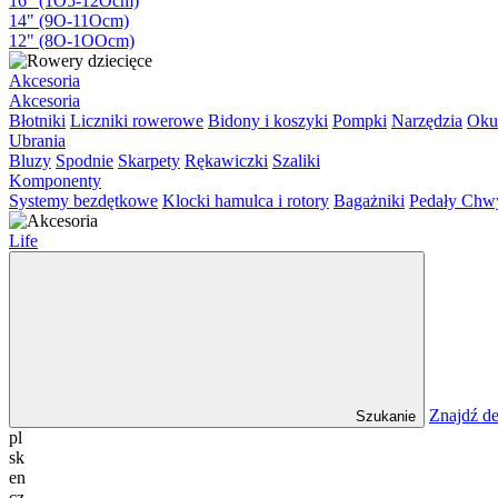
16" (1O5-12Ocm)
14" (9O-11Ocm)
12" (8O-1OOcm)
Akcesoria
Akcesoria
Błotniki
Liczniki rowerowe
Bidony i koszyki
Pompki
Narzędzia
Oku
Ubrania
Bluzy
Spodnie
Skarpety
Rękawiczki
Szaliki
Komponenty
Systemy bezdętkowe
Klocki hamulca i rotory
Bagażniki
Pedały
Chw
Life
Znajdź de
Szukanie
pl
sk
en
cz