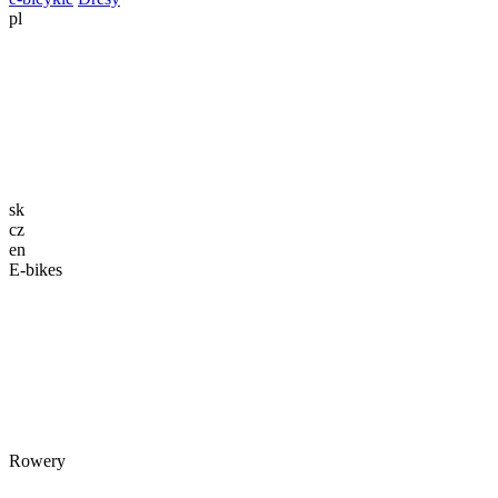
pl
sk
cz
en
E-bikes
Rowery