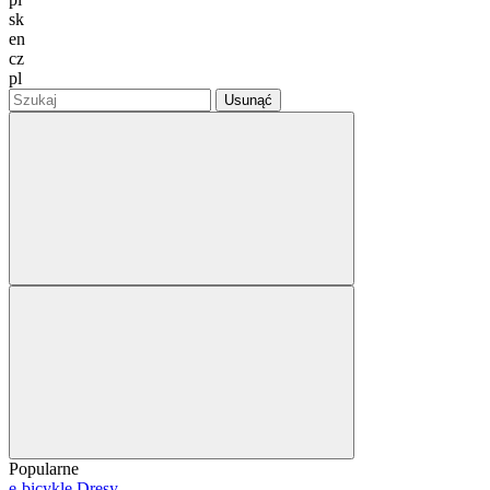
sk
en
cz
pl
Usunąć
Popularne
e-bicykle
Dresy