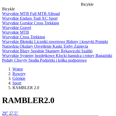
Bicykle
Bicykle
Wszystkie
MTB Full
MTB
Allroad
Wszystkie
Enduro
Trail
XC
Sport
Wszystkie
Gorskie
Cross
Trekking
Wszystkie
Gravel
Wszystkie
MTB
Wszystkie
Cross
Trekking
Wszystkie
Błotniki
Liczniki rowerowe
Bidony i koszyki
Pompki
Narzędzia
Okulary
Osvetlenie
Kaski
Torby
Zapięcia
Wszystkie
Bluzy
Spodnie
Skarpety
Rękawiczki
Szaliki
Wszystkie
Systemy bezdętkowe
Klocki hamulca i rotory
Bagażniki
Pedały
Chwyty
Siodła
Podpórki i kółka podporowe
Wstęp
Rowery
Górskie
Sport
RAMBLER 2.0
RAMBLER
2.0
29”
27,5”