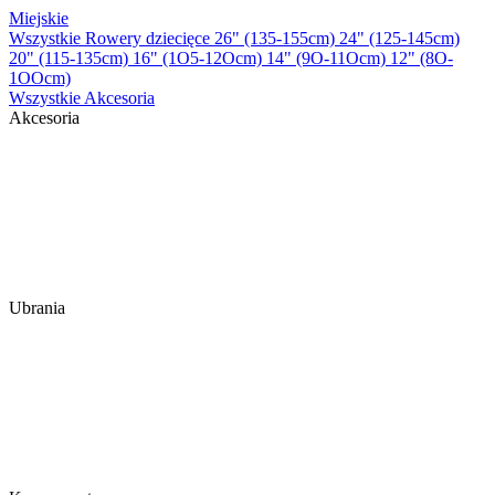
Miejskie
Wszystkie Rowery dziecięce
26" (135-155cm)
24" (125-145cm)
20" (115-135cm)
16" (1O5-12Ocm)
14" (9O-11Ocm)
12" (8O-
1OOcm)
Wszystkie Akcesoria
Akcesoria
Ubrania