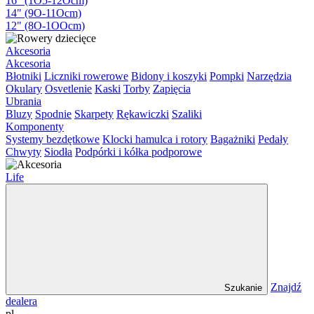
16" (1O5-12Ocm)
14" (9O-11Ocm)
12" (8O-1OOcm)
Akcesoria
Akcesoria
Błotniki
Liczniki rowerowe
Bidony i koszyki
Pompki
Narzędzia
Okulary
Osvetlenie
Kaski
Torby
Zapięcia
Ubrania
Bluzy
Spodnie
Skarpety
Rękawiczki
Szaliki
Komponenty
Systemy bezdętkowe
Klocki hamulca i rotory
Bagażniki
Pedały
Chwyty
Siodła
Podpórki i kółka podporowe
Life
Znajdź
Szukanie
dealera
pl