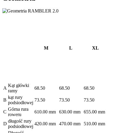
M
L
XL
Kąt główki
A
68.50
68.50
68.50
ramy
kąt rury
B
73.50
73.50
73.50
podsiodłowej
Górna rura
C
610.00 mm
630.00 mm
655.00 mm
roweru
długość rury
D
420.00 mm
470.00 mm
510.00 mm
podsiodłowej
Długość