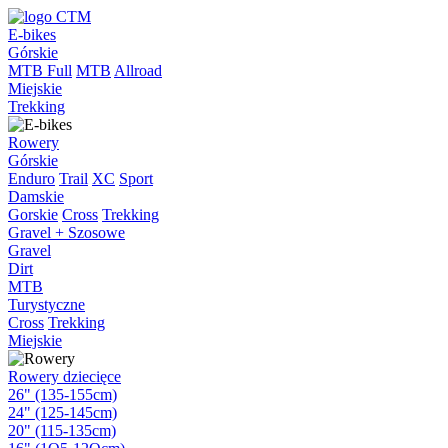
E-bikes
Górskie
MTB Full
MTB
Allroad
Miejskie
Trekking
Rowery
Górskie
Enduro
Trail
XC
Sport
Damskie
Gorskie
Cross
Trekking
Gravel + Szosowe
Gravel
Dirt
MTB
Turystyczne
Cross
Trekking
Miejskie
Rowery dziecięce
26" (135-155cm)
24" (125-145cm)
20" (115-135cm)