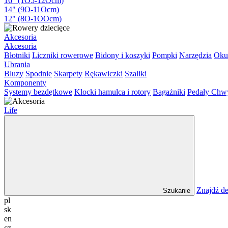
16" (1O5-12Ocm)
14" (9O-11Ocm)
12" (8O-1OOcm)
Akcesoria
Akcesoria
Błotniki
Liczniki rowerowe
Bidony i koszyki
Pompki
Narzędzia
Oku
Ubrania
Bluzy
Spodnie
Skarpety
Rękawiczki
Szaliki
Komponenty
Systemy bezdętkowe
Klocki hamulca i rotory
Bagażniki
Pedały
Chw
Life
Znajdź de
Szukanie
pl
sk
en
cz