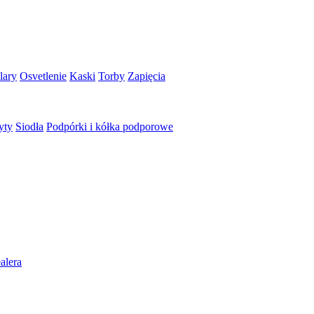
lary
Osvetlenie
Kaski
Torby
Zapięcia
yty
Siodła
Podpórki i kółka podporowe
alera