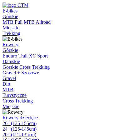
E-bikes
Górskie
MTB Full
MTB
Allroad
Miejskie
Trekking
Rowery
Górskie
Enduro
Trail
XC
Sport
Damskie
Gorskie
Cross
Trekking
Gravel + Szosowe
Gravel
Dirt
MTB
Turystyczne
Cross
Trekking
Miejskie
Rowery dziecięce
26" (135-155cm)
24" (125-145cm)
20" (115-135cm)