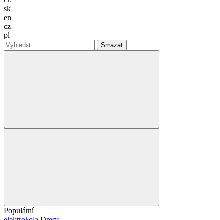
sk
en
cz
pl
Smazat
Populární
elektrokola
Dresy