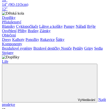
16"
14" (9O-11Ocm)
12"
Doplňky
Příslušenství
Blatníky
Cyklopočítače
Láhve a košíky
Pumpy
Nářadí
Brýle
Osvětlení
Přilby
Brašny
Zámky
Oblečení
Dresy
Kalhoty
Ponožky
Rukavice
Šátky
Komponenty
Bezdušové systémy
Brzdové destičky
Nosiče
Pedály
Gripy
Sedla
Stojany
Life
Najít
Vyhledávání
prodejce
cz