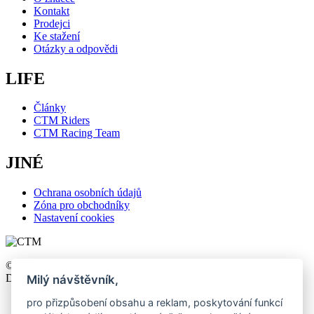
Kontakt
Prodejci
Ke stažení
Otázky a odpovědi
LIFE
Články
CTM Riders
CTM Racing Team
JINÉ
Ochrana osobních údajů
Zóna pro obchodníky
Nastavení cookies
©2026 CTM, All right reserved. Design by
khn office
,
Development by
Webmall
.
Milý návštěvník,
pro přizpůsobení obsahu a reklam, poskytování funkcí