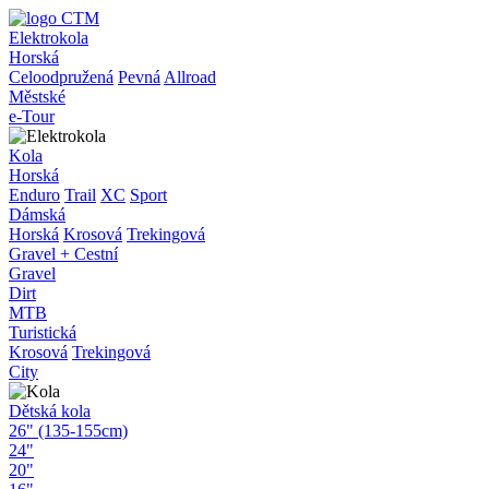
Elektrokola
Horská
Celoodpružená
Pevná
Allroad
Městské
e-Tour
Kola
Horská
Enduro
Trail
XC
Sport
Dámská
Horská
Krosová
Trekingová
Gravel + Cestní
Gravel
Dirt
MTB
Turistická
Krosová
Trekingová
City
Dětská kola
26" (135-155cm)
24"
20"