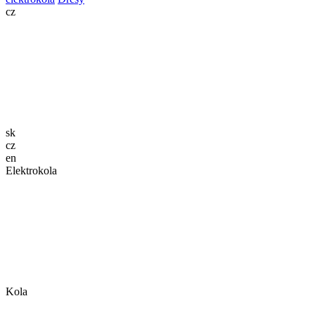
cz
sk
cz
en
Elektrokola
Kola