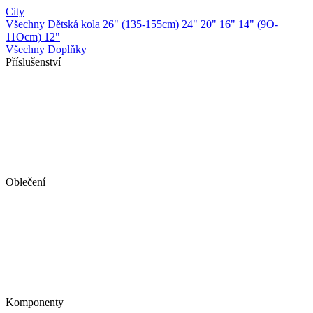
City
Všechny Dětská kola
26" (135-155cm)
24"
20"
16"
14" (9O-
11Ocm)
12"
Všechny Doplňky
Příslušenství
Oblečení
Komponenty