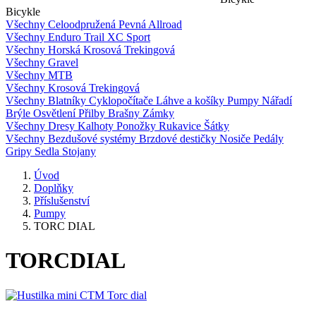
Bicykle
Všechny
Celoodpružená
Pevná
Allroad
Všechny
Enduro
Trail
XC
Sport
Všechny
Horská
Krosová
Trekingová
Všechny
Gravel
Všechny
MTB
Všechny
Krosová
Trekingová
Všechny
Blatníky
Cyklopočítače
Láhve a košíky
Pumpy
Nářadí
Brýle
Osvětlení
Přilby
Brašny
Zámky
Všechny
Dresy
Kalhoty
Ponožky
Rukavice
Šátky
Všechny
Bezdušové systémy
Brzdové destičky
Nosiče
Pedály
Gripy
Sedla
Stojany
Úvod
Doplňky
Příslušenství
Pumpy
TORC DIAL
TORC
DIAL