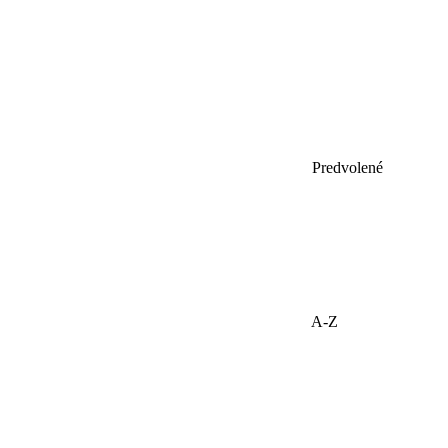
Predvolené
A-Z