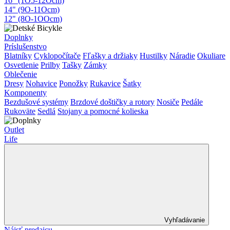
16" (1O5-12Ocm)
14" (9O-11Ocm)
12" (8O-1OOcm)
Doplnky
Príslušenstvo
Blatníky
Cyklopočítače
Fľašky a držiaky
Hustilky
Náradie
Okuliare
Osvetlenie
Prilby
Tašky
Zámky
Oblečenie
Dresy
Nohavice
Ponožky
Rukavice
Šatky
Komponenty
Bezdušové systémy
Brzdové doštičky a rotory
Nosiče
Pedále
Rukoväte
Sedlá
Stojany a pomocné kolieska
Outlet
Life
Vyhľadávanie
Nájsť predajcu