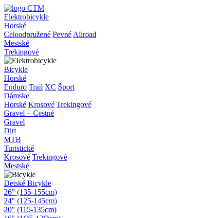
Elektrobicykle
Horské
Celoodpružené
Pevné
Allroad
Mestské
Trekingové
Bicykle
Horské
Enduro
Trail
XC
Šport
Dámske
Horské
Krosové
Trekingové
Gravel + Cestné
Gravel
Dirt
MTB
Turistické
Krosové
Trekingové
Mestské
Detské Bicykle
26" (135-155cm)
24" (125-145cm)
20" (115-135cm)