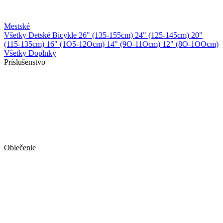
Mestské
Všetky Detské Bicykle
26" (135-155cm)
24" (125-145cm)
20"
(115-135cm)
16" (1O5-12Ocm)
14" (9O-11Ocm)
12" (8O-1OOcm)
Všetky Doplnky
Príslušenstvo
Oblečenie