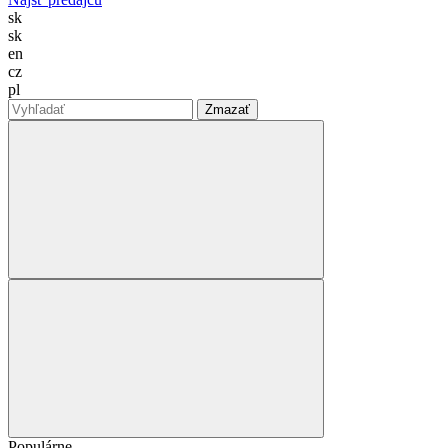
sk
sk
en
cz
pl
Zmazať
Populárne