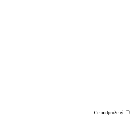
Celoodpružený