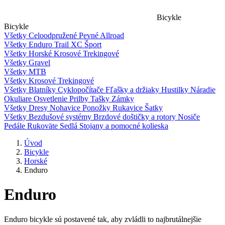
Bicykle
Bicykle
Všetky
Celoodpružené
Pevné
Allroad
Všetky
Enduro
Trail
XC
Šport
Všetky
Horské
Krosové
Trekingové
Všetky
Gravel
Všetky
MTB
Všetky
Krosové
Trekingové
Všetky
Blatníky
Cyklopočítače
Fľašky a držiaky
Hustilky
Náradie
Okuliare
Osvetlenie
Prilby
Tašky
Zámky
Všetky
Dresy
Nohavice
Ponožky
Rukavice
Šatky
Všetky
Bezdušové systémy
Brzdové doštičky a rotory
Nosiče
Pedále
Rukoväte
Sedlá
Stojany a pomocné kolieska
Úvod
Bicykle
Horské
Enduro
Enduro
Enduro bicykle sú postavené tak, aby zvládli to najbrutálnejšie