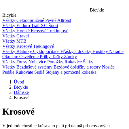
Bicykle
Bicykle
Všetky
Celoodpružené
Pevné
Allroad
Všetky
Enduro
Trail
XC
Šport
Všetky
Horské
Krosové
Trekingové
Všetky
Gravel
Všetky
MTB
Všetky
Krosové
Trekingové
Všetky
Blatníky
Cyklopočítače
Fľašky a držiaky
Hustilky
Náradie
Okuliare
Osvetlenie
Prilby
Tašky
Zámky
Všetky
Dresy
Nohavice
Ponožky
Rukavice
Šatky
Všetky
Bezdušové systémy
Brzdové doštičky a rotory
Nosiče
Pedále
Rukoväte
Sedlá
Stojany a pomocné kolieska
Úvod
Bicykle
Dámske
Krosové
Krosové
V jednoduchosti je krása a to platí pri najmä pri crossových