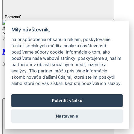
Porovnať
Akciová cena
Milý návštevník,
Novinka
2026
na prispôsobenie obsahu a reklám, poskytovanie
funkcií sociálnych médií a analýzu návštevnosti
MAXIMA 1.0
používame súbory cookie. Informácie o tom, ako
používate naše webové stránky, poskytujeme aj našim
399.99 EUR
499.99 EUR
partnerom v oblasti sociálnych médií, inzercie a
analýzy. Títo partneri môžu príslušné informácie
skombinovať s ďalšími údajmi, ktoré ste im poskytli
alebo ktoré od vás získali, keď ste používali ich služby.
28”
Potvrdiť všetko
Nastavenie