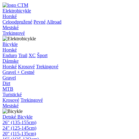
Elektrobicykle
Horské
Celoodpružené
Pevné
Allroad
Mestské
Trekingové
Bicykle
Horské
Enduro
Trail
XC
Šport
Dámske
Horské
Krosové
Trekingové
Gravel + Cestné
Gravel
Dirt
MTB
Turistické
Krosové
Trekingové
Mestské
Detské Bicykle
26" (135-155cm)
24" (125-145cm)
20" (115-135cm)