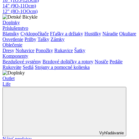
16" (1O5-12Ocm)
14" (9O-11Ocm)
12" (8O-1OOcm)
Doplnky
Príslušenstvo
Blatníky
Cyklopočítače
Fľašky a držiaky
Hustilky
Náradie
Okuliare
Osvetlenie
Prilby
Tašky
Zámky
Oblečenie
Dresy
Nohavice
Ponožky
Rukavice
Šatky
Komponenty
Bezdušové systémy
Brzdové doštičky a rotory
Nosiče
Pedále
Rukoväte
Sedlá
Stojany a pomocné kolieska
Outlet
Life
Vyhľadávanie
Nájsť predajcu