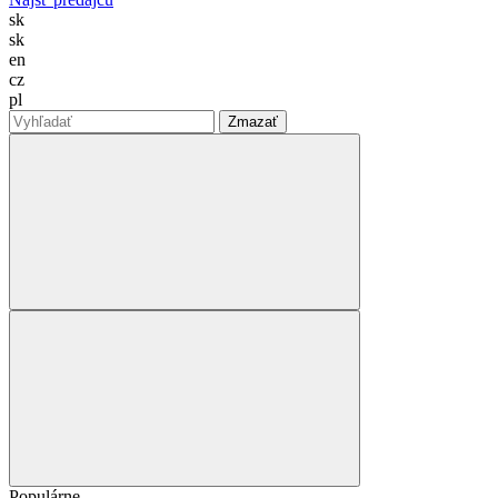
sk
sk
en
cz
pl
Zmazať
Populárne