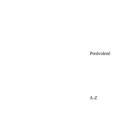
Predvolené
A-Z