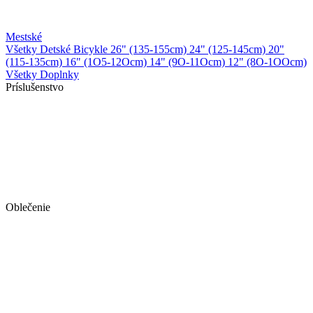
Mestské
Všetky Detské Bicykle
26" (135-155cm)
24" (125-145cm)
20"
(115-135cm)
16" (1O5-12Ocm)
14" (9O-11Ocm)
12" (8O-1OOcm)
Všetky Doplnky
Príslušenstvo
Oblečenie