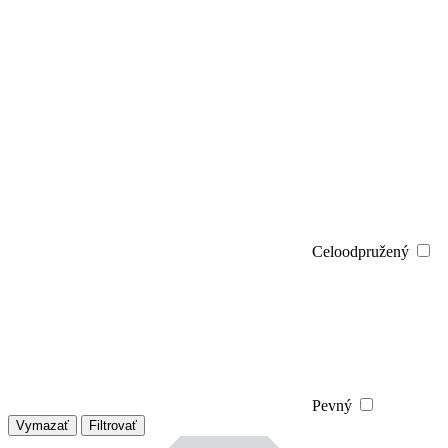
Celoodpružený
Pevný
Vymazať
Filtrovať