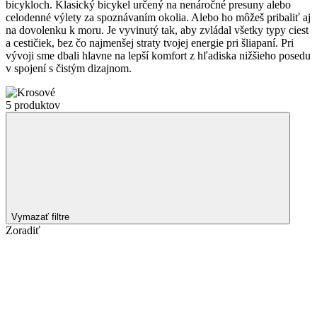
bicykloch. Klasický bicykel určený na nenáročné presuny alebo
celodenné výlety za spoznávaním okolia. Alebo ho môžeš pribaliť aj
na dovolenku k moru. Je vyvinutý tak, aby zvládal všetky typy ciest
a cestičiek, bez čo najmenšej straty tvojej energie pri šliapaní. Pri
vývoji sme dbali hlavne na lepší komfort z hľadiska nižšieho posedu
v spojení s čistým dizajnom.
5 produktov
Vymazať filtre
Zoradiť