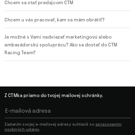
Chcem sa stať predajcom CTM
Chcem u vás pracovať, kam sa mám obrátiť?
Je možné s Vami nadviazať marketingovú alebo
ambasádorskú spoluprácu? Ako sa dostať do CTM
Racing Team?
Z CTMka priamo do tvojej mailovej schránky.
Zadaním svojej e-mailovej adresy suhlasiš so
spracovanim
osobných udajov
.