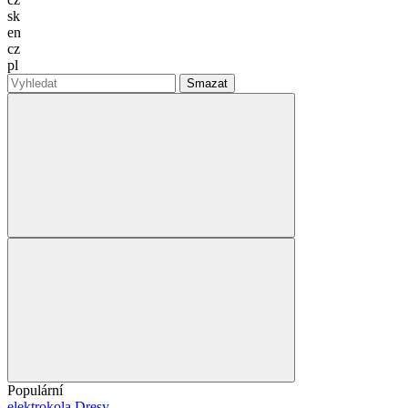
sk
en
cz
pl
Smazat
Populární
elektrokola
Dresy