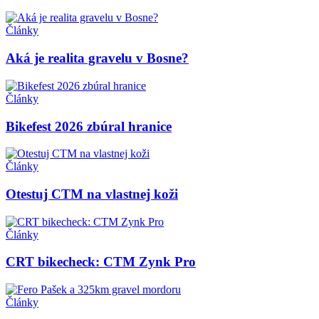
Články
Aká je realita gravelu v Bosne?
Články
Bikefest 2026 zbúral hranice
Články
Otestuj CTM na vlastnej koži
Články
CRT bikecheck: CTM Zynk Pro
Články