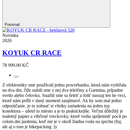
Porovnat
Novinka
2026
KOYUK CR RACE
78 999.00 KČ
Z elektroniky sme používali jednu powerbanku, ktorá nám vydržala
na dva dni, čiže nabili sme z nej dva telefóny a Garmina, prípadne
svetlo alebo čelovku. Snažili sme sa šetriť a fotiť naozaj len tie veci,
ktoré nám prišli v daný moment zaujímavé. Ak by som mal jedno
odporúčanie, je to zohnať si všetky zariadenia na jeden typ
konektora – ušetrí to miesto a je to praktickejšie. Veľmi dôležitý je
toaletný papier a vlhčené vreckovky, ktoré vedia spríjemniť pocit po
celom dni jazdenia, keď nie je v okolí žiadna voda na sprchu (fuj,
ale aj o tom je bikepacking :))