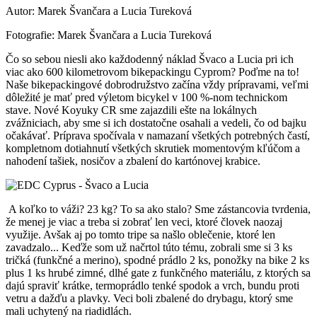
Autor: Marek Švančara a Lucia Tureková
Fotografie: Marek Švančara a Lucia Tureková
Čo so sebou niesli ako každodenný náklad Švaco a Lucia pri ich
viac ako 600 kilometrovom bikepackingu Cyprom? Poďme na to!
Naše bikepackingové dobrodružstvo začína vždy prípravami, veľmi
dôležité je mať pred výletom bicykel v 100 %-nom technickom
stave. Nové Koyuky CR sme zajazdili ešte na lokálnych
zvážniciach, aby sme si ich dostatočne osahali a vedeli, čo od bajku
očakávať. Príprava spočívala v namazaní všetkých potrebných častí,
kompletnom dotiahnutí všetkých skrutiek momentovým kľúčom a
nahodení tašiek, nosičov a zbalení do kartónovej krabice.
A koľko to váži? 23 kg? To sa ako stalo? Sme zástancovia tvrdenia,
že menej je viac a treba si zobrať len veci, ktoré človek naozaj
využije. Avšak aj po tomto tripe sa našlo oblečenie, ktoré len
zavadzalo... Keďže som už načrtol túto tému, zobrali sme si 3 ks
tričká (funkčné a merino), spodné prádlo 2 ks, ponožky na bike 2 ks
plus 1 ks hrubé zimné, dlhé gate z funkčného materiálu, z ktorých sa
dajú spraviť krátke, termoprádlo tenké spodok a vrch, bundu proti
vetru a dažďu a plavky. Veci boli zbalené do drybagu, ktorý sme
mali uchytený na riadidlách.