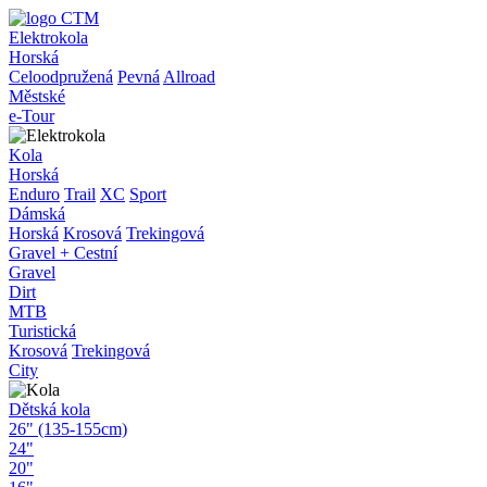
Elektrokola
Horská
Celoodpružená
Pevná
Allroad
Městské
e-Tour
Kola
Horská
Enduro
Trail
XC
Sport
Dámská
Horská
Krosová
Trekingová
Gravel + Cestní
Gravel
Dirt
MTB
Turistická
Krosová
Trekingová
City
Dětská kola
26" (135-155cm)
24"
20"