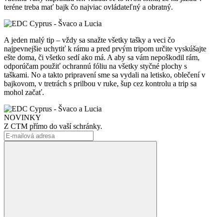
teréne treba mať bajk čo najviac ovládateľný a obratný.
A jeden malý tip – vždy sa snažte všetky tašky a veci čo
najpevnejšie uchytiť k rámu a pred prvým tripom určite vyskúšajte
ešte doma, či všetko sedí ako má. A aby sa vám nepoškodil rám,
odporúčam použiť ochrannú fóliu na všetky styčné plochy s
taškami. No a takto pripravení sme sa vydali na letisko, oblečení v
bajkovom, v tretrách s prilbou v ruke, šup cez kontrolu a trip sa
mohol začať.
NOVINKY
Z CTM přímo do vaší schránky.