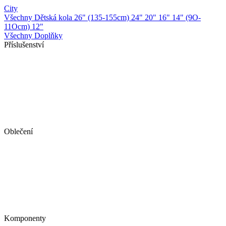
City
Všechny Dětská kola
26" (135-155cm)
24"
20"
16"
14" (9O-
11Ocm)
12"
Všechny Doplňky
Příslušenství
Oblečení
Komponenty