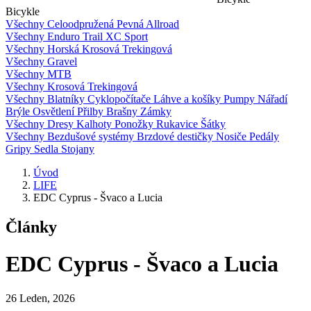
Bicykle
Všechny
Celoodpružená
Pevná
Allroad
Všechny
Enduro
Trail
XC
Sport
Všechny
Horská
Krosová
Trekingová
Všechny
Gravel
Všechny
MTB
Všechny
Krosová
Trekingová
Všechny
Blatníky
Cyklopočítače
Láhve a košíky
Pumpy
Nářadí
Brýle
Osvětlení
Přilby
Brašny
Zámky
Všechny
Dresy
Kalhoty
Ponožky
Rukavice
Šátky
Všechny
Bezdušové systémy
Brzdové destičky
Nosiče
Pedály
Gripy
Sedla
Stojany
Úvod
LIFE
EDC Cyprus - Švaco a Lucia
Články
EDC Cyprus - Švaco a Lucia
26 Leden, 2026