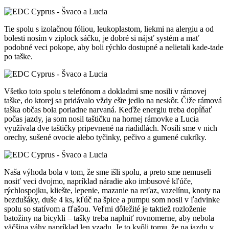
Tie spolu s izolačnou fóliou, leukoplastom, liekmi na alergiu a od
bolesti nosím v ziplock sáčku, je dobré si nájsť systém a mať
podobné veci pokope, aby boli rýchlo dostupné a nelietali kade-tade
po taške.
Všetko toto spolu s telefónom a dokladmi sme nosili v rámovej
taške, do ktorej sa pridávalo vždy ešte jedlo na neskôr. Čiže rámová
taška občas bola poriadne narvaná. Keďže energiu treba dopĺňať
počas jazdy, ja som nosil taštičku na hornej rámovke a Lucia
využívala dve taštičky pripevnené na riadidlách. Nosili sme v nich
orechy, sušené ovocie alebo tyčinky, pečivo a gumené cukríky.
Naša výhoda bola v tom, že sme išli spolu, a preto sme nemuseli
nosiť veci dvojmo, napríklad náradie ako imbusové kľúče,
rýchlospojku, kliešte, lepenie, mazanie na reťaz, vazelínu, knoty na
bezdušáky, duše 4 ks, kľúč na špice a pumpu som nosil v ľadvinke
spolu so statívom a fľašou. Veľmi dôležité je taktiež rozloženie
batožiny na bicykli – tašky treba naplniť rovnomerne, aby nebola
väčšina váhy napríklad len vzadu. Je to kvôli tomu, že na jazdu v