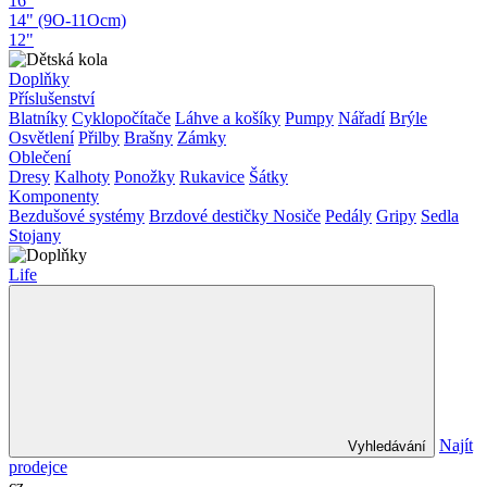
16"
14" (9O-11Ocm)
12"
Doplňky
Příslušenství
Blatníky
Cyklopočítače
Láhve a košíky
Pumpy
Nářadí
Brýle
Osvětlení
Přilby
Brašny
Zámky
Oblečení
Dresy
Kalhoty
Ponožky
Rukavice
Šátky
Komponenty
Bezdušové systémy
Brzdové destičky
Nosiče
Pedály
Gripy
Sedla
Stojany
Life
Najít
Vyhledávání
prodejce
cz