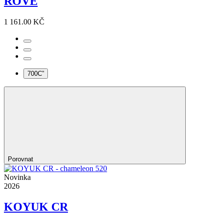
ROVE
1 161.00 KČ
700C”
Porovnat
Novinka
2026
KOYUK CR