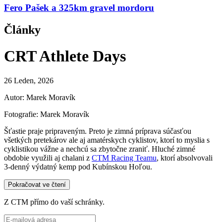
Fero Pašek a 325km gravel mordoru
Články
CRT Athlete Days
26 Leden, 2026
Autor: Marek Moravík
Fotografie: Marek Moravík
Šťastie praje pripraveným. Preto je zimná príprava súčasťou
všetkých pretekárov ale aj amatérskych cyklistov, ktorí to myslia s
cyklistikou vážne a nechcú sa zbytočne zraniť. Hluché zimné
obdobie využili aj chalani z
CTM Racing Teamu
, ktorí absolvovali
3-denný výdatný kemp pod Kubínskou Hoľou.
Pokračovat ve čtení
Z CTM přímo do vaší schránky.