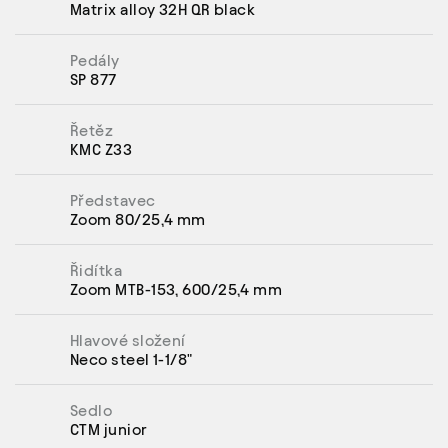
Matrix alloy 32H QR black
Pedály
SP 877
Řetěz
KMC Z33
Představec
Zoom 80/25,4 mm
Řidítka
Zoom MTB-153, 600/25,4 mm
Hlavové složení
Neco steel 1-1/8"
Sedlo
CTM junior