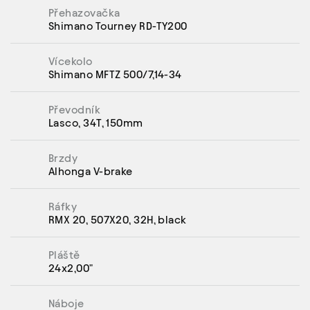
Přehazovačka
Shimano Tourney RD-TY200
Vícekolo
Shimano MFTZ 500/7,14-34
Převodník
Lasco, 34T, 150mm
Brzdy
Alhonga V-brake
Ráfky
RMX 20, 507X20, 32H, black
Pláště
24x2,00"
Náboje