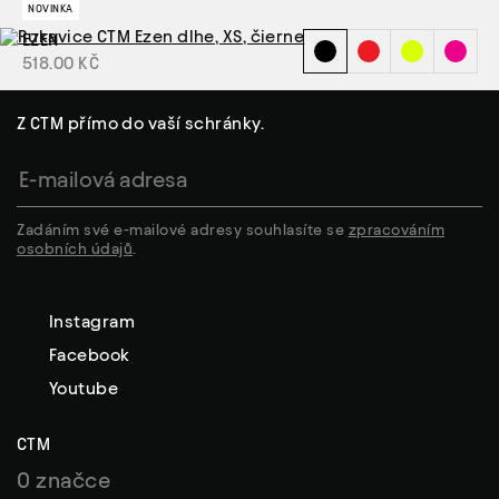
NOVINKA
EZEN
518.00 KČ
Z CTM přímo do vaší schránky.
Zadáním své e-mailové adresy souhlasíte se
zpracováním
osobních údajů
.
Instagram
Facebook
Youtube
CTM
O značce