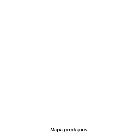
Nájdite
najbližšieho
predajcu
Mapa predajcov