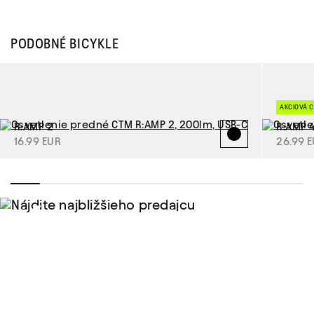
PODOBNÉ BICYKLE
AKCIOVÁ 
R:AMP 2
R:AMP 
16.99 EUR
26.99 
Nájdite najbližšieho
predajcu