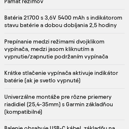
Pamäť režimov
Batéria 21700 s 3,6V 5400 mAh s indikátorom
stavu batérie a dobou dobíjania 2,5 hodiny
Prepínanie medzi režimami dvojklikom
vypínača, medzi jasom kliknutím a
vypnutie/zapnutie podržaním vypínača
Krátke stlačenie vypínača aktivuje indikátor
batérie (ak je svetlo vypnuté)
Univerzálne montáže pre rôzne priemery
riadidiel (25,4-35mm) s Garmin základňou
(kompatibilné)
Balenie obsahuje USB-C kábel, základňu na