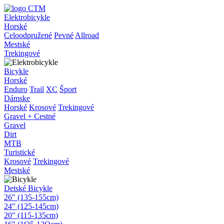
Elektrobicykle
Horské
Celoodpružené
Pevné
Allroad
Mestské
Trekingové
Bicykle
Horské
Enduro
Trail
XC
Šport
Dámske
Horské
Krosové
Trekingové
Gravel + Cestné
Gravel
Dirt
MTB
Turistické
Krosové
Trekingové
Mestské
Detské Bicykle
26" (135-155cm)
24" (125-145cm)
20" (115-135cm)