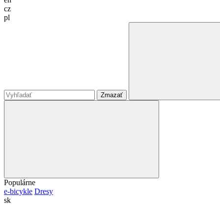
cz
pl
Zmazať
Populárne
e-bicykle
Dresy
sk