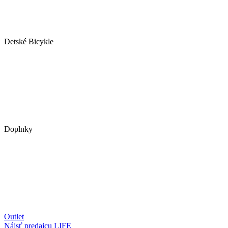
Detské Bicykle
Doplnky
Outlet
Nájsť predajcu
LIFE