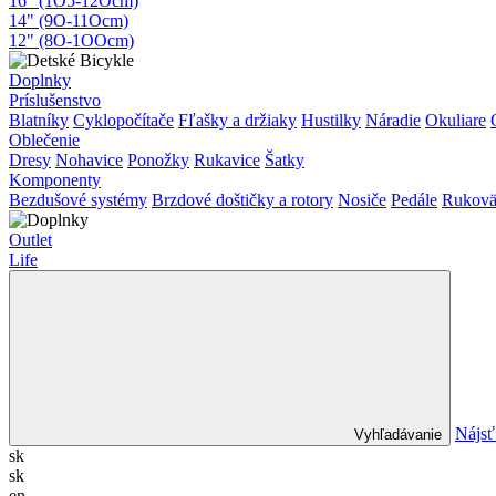
16" (1O5-12Ocm)
14" (9O-11Ocm)
12" (8O-1OOcm)
Doplnky
Príslušenstvo
Blatníky
Cyklopočítače
Fľašky a držiaky
Hustilky
Náradie
Okuliare
Oblečenie
Dresy
Nohavice
Ponožky
Rukavice
Šatky
Komponenty
Bezdušové systémy
Brzdové doštičky a rotory
Nosiče
Pedále
Rukovä
Outlet
Life
Nájsť
Vyhľadávanie
sk
sk
en