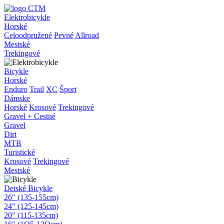
Elektrobicykle
Horské
Celoodpružené
Pevné
Allroad
Mestské
Trekingové
Bicykle
Horské
Enduro
Trail
XC
Šport
Dámske
Horské
Krosové
Trekingové
Gravel + Cestné
Gravel
Dirt
MTB
Turistické
Krosové
Trekingové
Mestské
Detské Bicykle
26" (135-155cm)
24" (125-145cm)
20" (115-135cm)