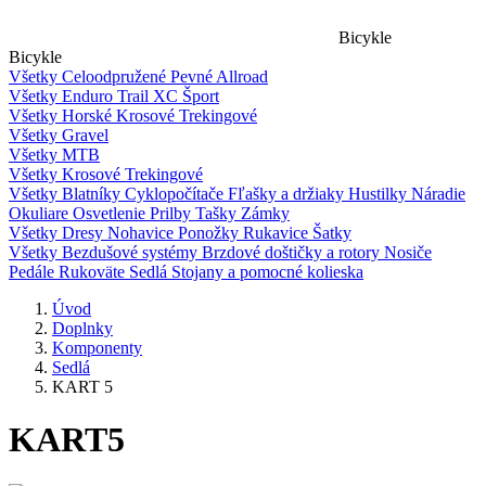
Bicykle
Bicykle
Všetky
Celoodpružené
Pevné
Allroad
Všetky
Enduro
Trail
XC
Šport
Všetky
Horské
Krosové
Trekingové
Všetky
Gravel
Všetky
MTB
Všetky
Krosové
Trekingové
Všetky
Blatníky
Cyklopočítače
Fľašky a držiaky
Hustilky
Náradie
Okuliare
Osvetlenie
Prilby
Tašky
Zámky
Všetky
Dresy
Nohavice
Ponožky
Rukavice
Šatky
Všetky
Bezdušové systémy
Brzdové doštičky a rotory
Nosiče
Pedále
Rukoväte
Sedlá
Stojany a pomocné kolieska
Úvod
Doplnky
Komponenty
Sedlá
KART 5
KART
5