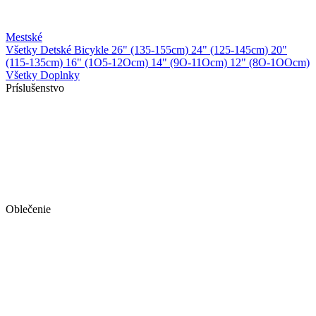
Mestské
Všetky Detské Bicykle
26" (135-155cm)
24" (125-145cm)
20"
(115-135cm)
16" (1O5-12Ocm)
14" (9O-11Ocm)
12" (8O-1OOcm)
Všetky Doplnky
Príslušenstvo
Oblečenie