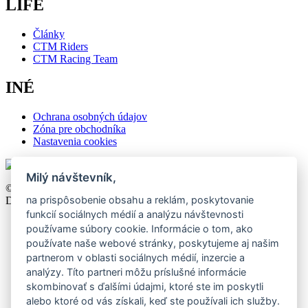
LIFE
Články
CTM Riders
CTM Racing Team
INÉ
Ochrana osobných údajov
Zóna pre obchodníka
Nastavenia cookies
Milý návštevník,
©2026 CTM, All right reserved. Design by
khn office
,
na prispôsobenie obsahu a reklám, poskytovanie
Development by
Webmall
.
funkcií sociálnych médií a analýzu návštevnosti
používame súbory cookie. Informácie o tom, ako
používate naše webové stránky, poskytujeme aj našim
partnerom v oblasti sociálnych médií, inzercie a
analýzy. Títo partneri môžu príslušné informácie
skombinovať s ďalšími údajmi, ktoré ste im poskytli
alebo ktoré od vás získali, keď ste používali ich služby.