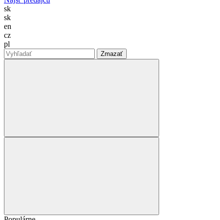
sk
sk
en
cz
pl
Zmazať
Populárne