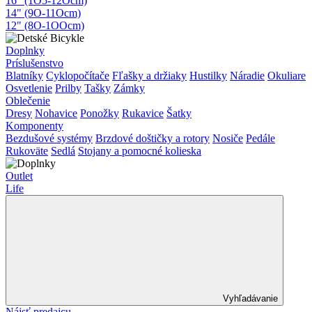
16" (1O5-12Ocm)
14" (9O-11Ocm)
12" (8O-1OOcm)
Doplnky
Príslušenstvo
Blatníky
Cyklopočítače
Fľašky a držiaky
Hustilky
Náradie
Okuliare
Osvetlenie
Prilby
Tašky
Zámky
Oblečenie
Dresy
Nohavice
Ponožky
Rukavice
Šatky
Komponenty
Bezdušové systémy
Brzdové doštičky a rotory
Nosiče
Pedále
Rukoväte
Sedlá
Stojany a pomocné kolieska
Outlet
Life
Vyhľadávanie
Nájsť predajcu