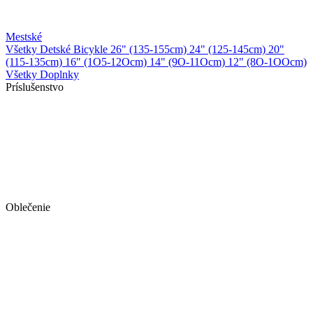
Mestské
Všetky Detské Bicykle
26" (135-155cm)
24" (125-145cm)
20"
(115-135cm)
16" (1O5-12Ocm)
14" (9O-11Ocm)
12" (8O-1OOcm)
Všetky Doplnky
Príslušenstvo
Oblečenie