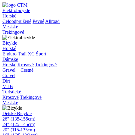
Elektrobicykle
Horské
Celoodpružené
Pevné
Allroad
Mestské
Trekingové
Bicykle
Horské
Enduro
Trail
XC
Šport
Dámske
Horské
Krosové
Trekingové
Gravel + Cestné
Gravel
Dirt
MTB
Turistické
Krosové
Trekingové
Mestské
Detské Bicykle
26" (135-155cm)
24" (125-145cm)
20" (115-135cm)