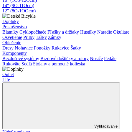
16" (1O5-12Ocm)
14" (9O-11Ocm)
12" (8O-1OOcm)
Doplnky
Príslušenstvo
Blatníky
Cyklopočítače
Fľašky a držiaky
Hustilky
Náradie
Okuliare
Osvetlenie
Prilby
Tašky
Zámky
Oblečenie
Dresy
Nohavice
Ponožky
Rukavice
Šatky
Komponenty
Bezdušové systémy
Brzdové doštičky a rotory
Nosiče
Pedále
Rukoväte
Sedlá
Stojany a pomocné kolieska
Outlet
Life
Vyhľadávanie
Nájsť predajcu