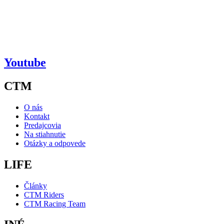
Youtube
CTM
O nás
Kontakt
Predajcovia
Na stiahnutie
Otázky a odpovede
LIFE
Články
CTM Riders
CTM Racing Team