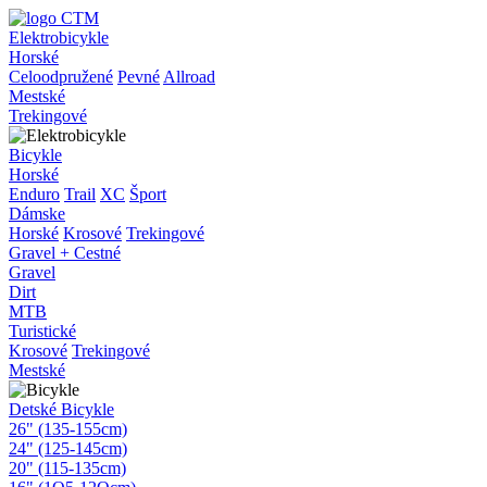
Elektrobicykle
Horské
Celoodpružené
Pevné
Allroad
Mestské
Trekingové
Bicykle
Horské
Enduro
Trail
XC
Šport
Dámske
Horské
Krosové
Trekingové
Gravel + Cestné
Gravel
Dirt
MTB
Turistické
Krosové
Trekingové
Mestské
Detské Bicykle
26" (135-155cm)
24" (125-145cm)
20" (115-135cm)