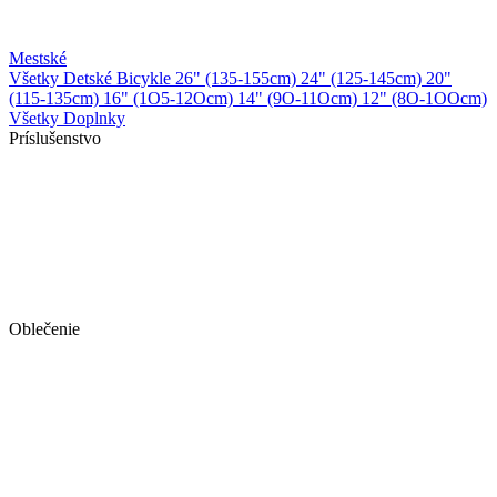
Mestské
Všetky Detské Bicykle
26" (135-155cm)
24" (125-145cm)
20"
(115-135cm)
16" (1O5-12Ocm)
14" (9O-11Ocm)
12" (8O-1OOcm)
Všetky Doplnky
Príslušenstvo
Oblečenie