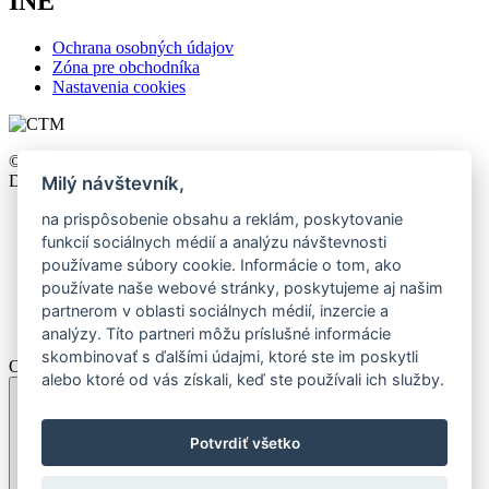
INÉ
Ochrana osobných údajov
Zóna pre obchodníka
Nastavenia cookies
©2026 CTM, All right reserved. Design by
khn office
,
Development by
Webmall
.
Milý návštevník,
na prispôsobenie obsahu a reklám, poskytovanie
funkcií sociálnych médií a analýzu návštevnosti
používame súbory cookie. Informácie o tom, ako
používate naše webové stránky, poskytujeme aj našim
partnerom v oblasti sociálnych médií, inzercie a
analýzy. Títo partneri môžu príslušné informácie
skombinovať s ďalšími údajmi, ktoré ste im poskytli
Otvoriť porovnanie
alebo ktoré od vás získali, keď ste používali ich služby.
Potvrdiť všetko