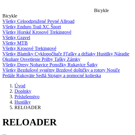
Bicykle
Bicykle
Všetky
Celoodpružené
Pevné
Allroad
Všetky
Enduro
Trail
XC
Šport
Všetky
Horské
Krosové
Trekingové
Všetky
Gravel
Všetky
MTB
Všetky
Krosové
Trekingové
Všetky
Blatníky
Cyklopočítače
Fľašky a držiaky
Hustilky
Náradie
Okuliare
Osvetlenie
Prilby
Tašky
Zámky
Všetky
Dresy
Nohavice
Ponožky
Rukavice
Šatky
Všetky
Bezdušové systémy
Brzdové doštičky a rotory
Nosiče
Pedále
Rukoväte
Sedlá
Stojany a pomocné kolieska
Úvod
Doplnky
Príslušenstvo
Hustilky
RELOADER
RELOADER