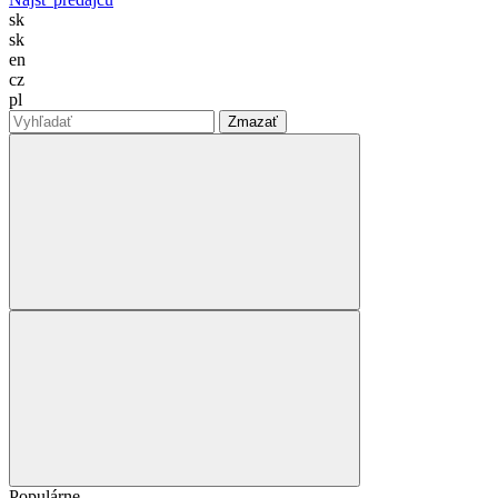
sk
sk
en
cz
pl
Zmazať
Populárne