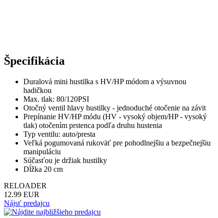
Špecifikácia
Duralová mini hustilka s HV/HP módom a výsuvnou
hadičkou
Max. tlak: 80/120PSI
Otočný ventil hlavy hustilky - jednoduché otočenie na závit
Prepínanie HV/HP módu (HV - vysoký objem/HP - vysoký
tlak) otočením prstenca podľa druhu hustenia
Typ ventilu: auto/presta
Veľká pogumovaná rukoväť pre pohodlnejšiu a bezpečnejšiu
manipuláciu
Súčasťou je držiak hustilky
Dĺžka 20 cm
RELOADER
12.99 EUR
Nájsť predajcu