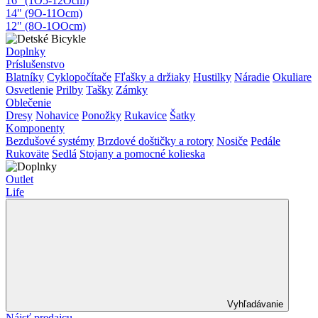
16" (1O5-12Ocm)
14" (9O-11Ocm)
12" (8O-1OOcm)
Doplnky
Príslušenstvo
Blatníky
Cyklopočítače
Fľašky a držiaky
Hustilky
Náradie
Okuliare
Osvetlenie
Prilby
Tašky
Zámky
Oblečenie
Dresy
Nohavice
Ponožky
Rukavice
Šatky
Komponenty
Bezdušové systémy
Brzdové doštičky a rotory
Nosiče
Pedále
Rukoväte
Sedlá
Stojany a pomocné kolieska
Outlet
Life
Vyhľadávanie
Nájsť predajcu