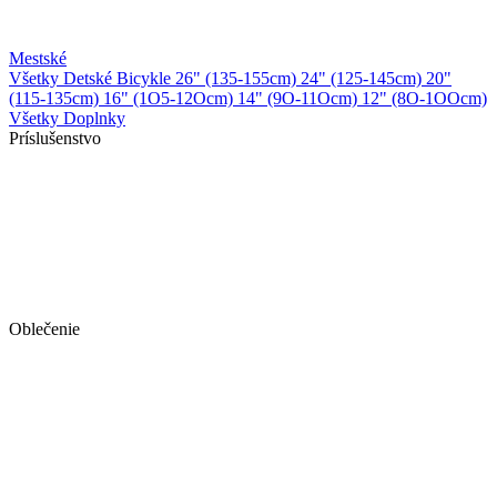
Mestské
Všetky Detské Bicykle
26" (135-155cm)
24" (125-145cm)
20"
(115-135cm)
16" (1O5-12Ocm)
14" (9O-11Ocm)
12" (8O-1OOcm)
Všetky Doplnky
Príslušenstvo
Oblečenie