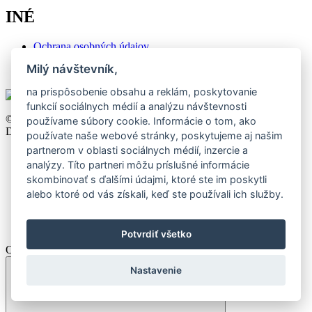
INÉ
Ochrana osobných údajov
Zóna pre obchodníka
Milý návštevník,
Nastavenia cookies
na prispôsobenie obsahu a reklám, poskytovanie
funkcií sociálnych médií a analýzu návštevnosti
©2026 CTM, All right reserved. Design by
khn office
,
používame súbory cookie. Informácie o tom, ako
Development by
Webmall
.
používate naše webové stránky, poskytujeme aj našim
partnerom v oblasti sociálnych médií, inzercie a
analýzy. Títo partneri môžu príslušné informácie
skombinovať s ďalšími údajmi, ktoré ste im poskytli
alebo ktoré od vás získali, keď ste používali ich služby.
Potvrdiť všetko
Otvoriť porovnanie
Nastavenie