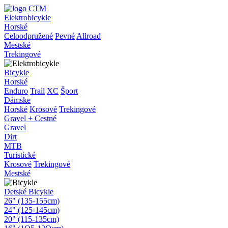
Elektrobicykle
Horské
Celoodpružené
Pevné
Allroad
Mestské
Trekingové
Bicykle
Horské
Enduro
Trail
XC
Šport
Dámske
Horské
Krosové
Trekingové
Gravel + Cestné
Gravel
Dirt
MTB
Turistické
Krosové
Trekingové
Mestské
Detské Bicykle
26" (135-155cm)
24" (125-145cm)
20" (115-135cm)