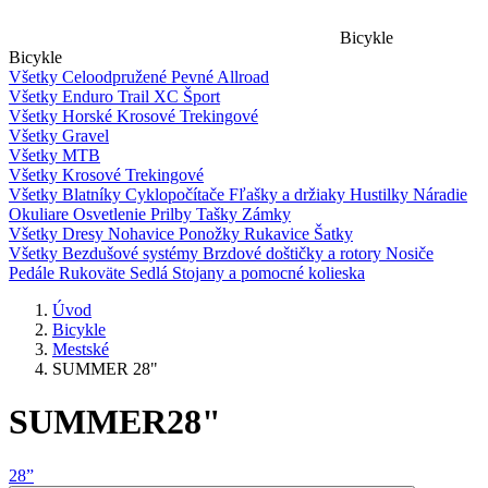
Bicykle
Bicykle
Všetky
Celoodpružené
Pevné
Allroad
Všetky
Enduro
Trail
XC
Šport
Všetky
Horské
Krosové
Trekingové
Všetky
Gravel
Všetky
MTB
Všetky
Krosové
Trekingové
Všetky
Blatníky
Cyklopočítače
Fľašky a držiaky
Hustilky
Náradie
Okuliare
Osvetlenie
Prilby
Tašky
Zámky
Všetky
Dresy
Nohavice
Ponožky
Rukavice
Šatky
Všetky
Bezdušové systémy
Brzdové doštičky a rotory
Nosiče
Pedále
Rukoväte
Sedlá
Stojany a pomocné kolieska
Úvod
Bicykle
Mestské
SUMMER 28"
SUMMER
28"
28”