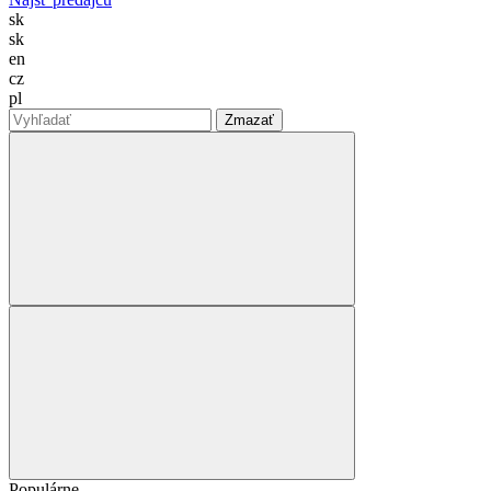
sk
sk
en
cz
pl
Zmazať
Populárne