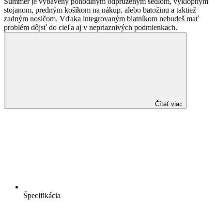
Summer je vybavený pohodlným odpruženým sedlom, výklopným
stojanom, predným košíkom na nákup, alebo batožinu a taktiež
zadným nosičom. Vďaka integrovaným blatníkom nebudeš mať
problém dôjsť do cieľa aj v nepriaznivých podmienkach.
Čítať viac
Špecifikácia