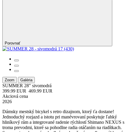
Porovnať
Zoom
Galéria
SUMMER 28"
sivomodrá
399.99 EUR
469.99 EUR
Akciová cena
2026
Dámsky mestský bicykel s retro dizajnom, ktorý ťa dostane!
Jednoduchý rozjazd a istotu pri manévrovaní poskytuje ľahký
hliníkový rám a integrované radenie rýchlostí Shimano NEXUS s
troma prevodmi, ktoré sa pohodlne radia otáčaním na riadítkach.