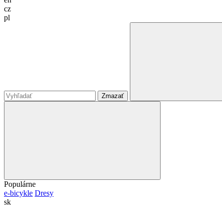
cz
pl
Zmazať
Populárne
e-bicykle
Dresy
sk