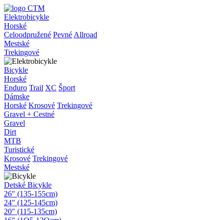
Elektrobicykle
Horské
Celoodpružené
Pevné
Allroad
Mestské
Trekingové
Bicykle
Horské
Enduro
Trail
XC
Šport
Dámske
Horské
Krosové
Trekingové
Gravel + Cestné
Gravel
Dirt
MTB
Turistické
Krosové
Trekingové
Mestské
Detské Bicykle
26" (135-155cm)
24" (125-145cm)
20" (115-135cm)