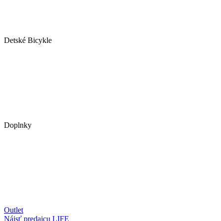
Detské Bicykle
Doplnky
Outlet
Nájsť predajcu
LIFE