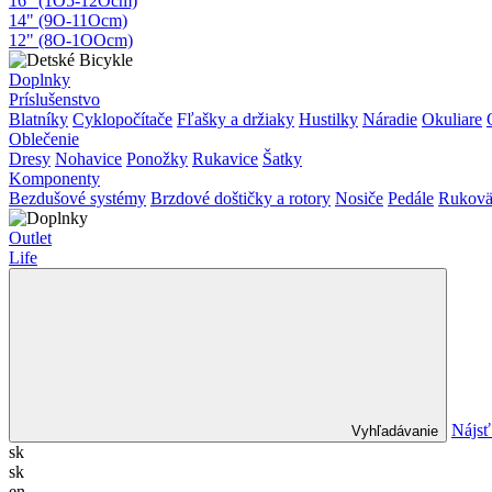
16" (1O5-12Ocm)
14" (9O-11Ocm)
12" (8O-1OOcm)
Doplnky
Príslušenstvo
Blatníky
Cyklopočítače
Fľašky a držiaky
Hustilky
Náradie
Okuliare
Oblečenie
Dresy
Nohavice
Ponožky
Rukavice
Šatky
Komponenty
Bezdušové systémy
Brzdové doštičky a rotory
Nosiče
Pedále
Rukovä
Outlet
Life
Nájsť
Vyhľadávanie
sk
sk
en