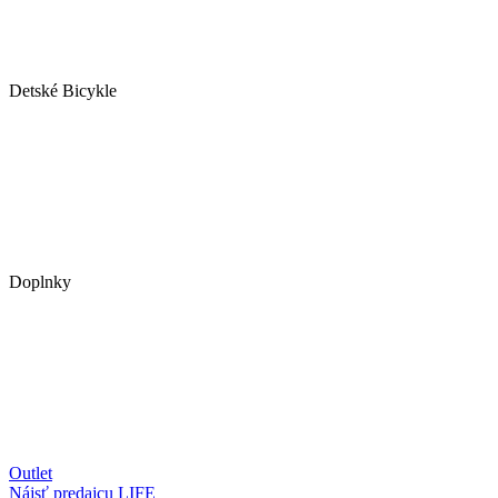
Detské Bicykle
Doplnky
Outlet
Nájsť predajcu
LIFE