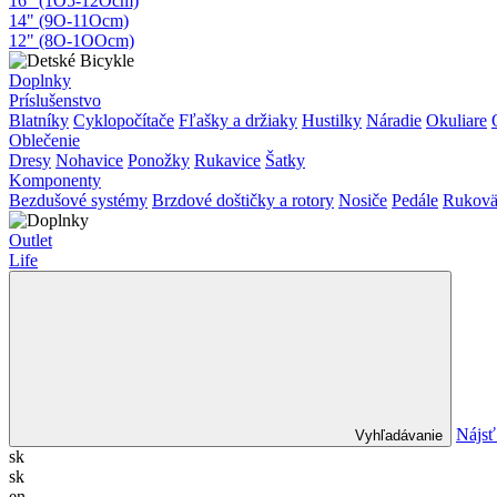
16" (1O5-12Ocm)
14" (9O-11Ocm)
12" (8O-1OOcm)
Doplnky
Príslušenstvo
Blatníky
Cyklopočítače
Fľašky a držiaky
Hustilky
Náradie
Okuliare
Oblečenie
Dresy
Nohavice
Ponožky
Rukavice
Šatky
Komponenty
Bezdušové systémy
Brzdové doštičky a rotory
Nosiče
Pedále
Rukovä
Outlet
Life
Nájsť
Vyhľadávanie
sk
sk
en