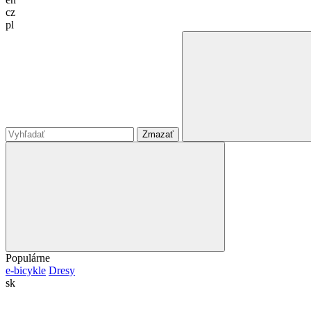
cz
pl
Zmazať
Populárne
e-bicykle
Dresy
sk