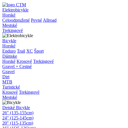
Elektrobicykle
Horské
Celoodpružené
Pevné
Allroad
Mestské
Trekingové
Bicykle
Horské
Enduro
Trail
XC
Šport
Dámske
Horské
Krosové
Trekingové
Gravel + Cestné
Gravel
Dirt
MTB
Turistické
Krosové
Trekingové
Mestské
Detské Bicykle
26" (135-155cm)
24" (125-145cm)
20" (115-135cm)