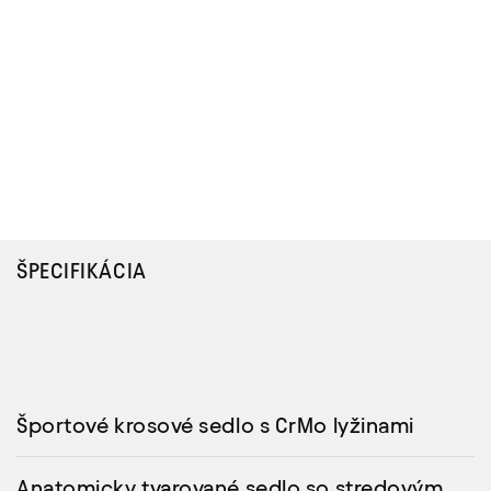
ŠPECIFIKÁCIA
Športové krosové sedlo s CrMo lyžinami
Anatomicky tvarované sedlo so stredovým