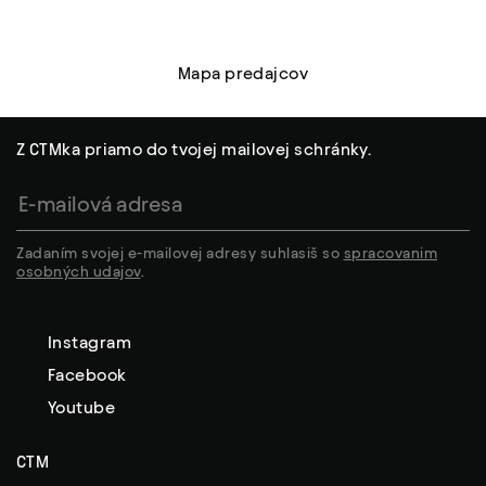
Mapa predajcov
Z CTMka priamo do tvojej mailovej schránky.
Zadaním svojej e-mailovej adresy suhlasiš so
spracovanim
osobných udajov
.
Instagram
Facebook
Youtube
CTM