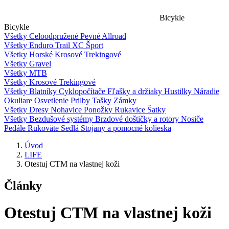
Bicykle
Bicykle
Všetky
Celoodpružené
Pevné
Allroad
Všetky
Enduro
Trail
XC
Šport
Všetky
Horské
Krosové
Trekingové
Všetky
Gravel
Všetky
MTB
Všetky
Krosové
Trekingové
Všetky
Blatníky
Cyklopočítače
Fľašky a držiaky
Hustilky
Náradie
Okuliare
Osvetlenie
Prilby
Tašky
Zámky
Všetky
Dresy
Nohavice
Ponožky
Rukavice
Šatky
Všetky
Bezdušové systémy
Brzdové doštičky a rotory
Nosiče
Pedále
Rukoväte
Sedlá
Stojany a pomocné kolieska
Úvod
LIFE
Otestuj CTM na vlastnej koži
Články
Otestuj CTM na vlastnej koži