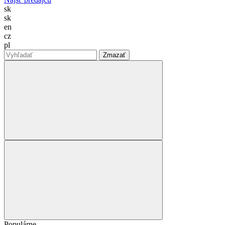
sk
sk
en
cz
pl
Zmazať
Populárne