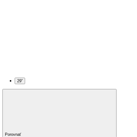
29”
Porovnať