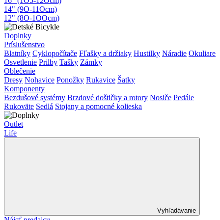
16" (1O5-12Ocm)
14" (9O-11Ocm)
12" (8O-1OOcm)
Doplnky
Príslušenstvo
Blatníky
Cyklopočítače
Fľašky a držiaky
Hustilky
Náradie
Okuliare
Osvetlenie
Prilby
Tašky
Zámky
Oblečenie
Dresy
Nohavice
Ponožky
Rukavice
Šatky
Komponenty
Bezdušové systémy
Brzdové doštičky a rotory
Nosiče
Pedále
Rukoväte
Sedlá
Stojany a pomocné kolieska
Outlet
Life
Vyhľadávanie
Nájsť predajcu