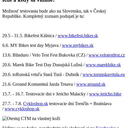
Možnosť testovania bude ako na Slovensku, tak v Českej
Republike. Kompletný zoznam podujatí je tu:
29.5 - 31.5. Bikefest Kálnica /
www.bikefest.biker.sk
6.6. MY Bikes test day Myjava /
www.mybikes.sk
13.6. Blinduro / Velo Test Fest Bukovka (CZ) /
www.velotestfest.cz
20.6. Marek Bike Test Day Dunajská Lužná /
www.marekbike.sk
20.6. toRunská vrtuľa Stará Turá - Dubník /
www.torunskavrtula.eu
21.6. Ground Komunitná Jazda Trnava /
www.ground.sk
15.7. - 16.7. Testovacie dni v Jericho Malacky /
www.jericho.bike
27.7. - 7.8.
Cykloshop.sk
testovacie dni Trenčín + Bratislava
/
www.cykloshop.sk