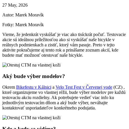
27 May, 2026
Autor: Marek Moravík
Fotky: Marek Moravík
Vieme, že jedenkrát vyskúšať je viac ako tisíckrát počuť. Testovacie
akcie sú ideálnou príležitosťou ako si vyskúšať naše bicykle v
reálnych podmienkach a zistiť, ktorý vám pasuje. Preto v tejto
aktivite pokračujeme aj tento rok a prinášame zoznam akcií, kde
budete mať možnosť otestovať naše bicykle.
Aký bude výber modelov?
Okrem
Bikefestu v Kálnici
a
Velo Test Fest v Červenej vode
(CZ) ,
ktoré organizujeme vo vlastnej réžii, bude výber modelov pre každú
testovaciu akciu rozdielny. Ak potrebujete vedieť viac info ku
jednotlivým testovacím dňom a aký bude výber, neváhajte
kontaktovať usporiadateľov konkrétneho podujatia.
Kde a kedy sa vidíme?