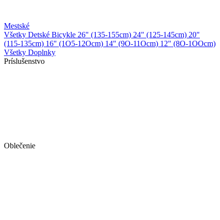
Mestské
Všetky Detské Bicykle
26" (135-155cm)
24" (125-145cm)
20"
(115-135cm)
16" (1O5-12Ocm)
14" (9O-11Ocm)
12" (8O-1OOcm)
Všetky Doplnky
Príslušenstvo
Oblečenie