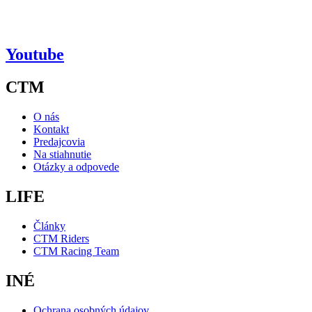
Youtube
CTM
O nás
Kontakt
Predajcovia
Na stiahnutie
Otázky a odpovede
LIFE
Články
CTM Riders
CTM Racing Team
INÉ
Ochrana osobných údajov