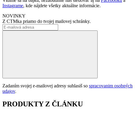
Vidíme sa na bajku, nezabudnite nás sledovať aj na
Facebooku
a
Instagrame
, kde nájdete všetky aktuálne informácie.
NOVINKY
Z CTMka priamo do tvojej mailovej schránky.
Zadaním svojej e-mailovej adresy suhlasiš so
spracovanim osobných
udajov
.
PRODUKTY Z ČLÁNKU