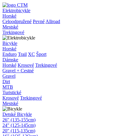
Elektrobicykle
Horské
Celoodpružené
Pevné
Allroad
Mestské
Trekingové
Bicykle
Horské
Enduro
Trail
XC
Šport
Dámske
Horské
Krosové
Trekingové
Gravel + Cestné
Gravel
Dirt
MTB
Turistické
Krosové
Trekingové
Mestské
Detské Bicykle
26" (135-155cm)
24" (125-145cm)
20" (115-135cm)