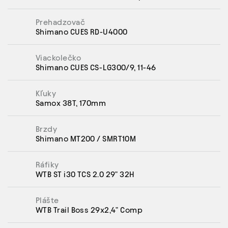
Prehadzovač
Shimano CUES RD-U4000
Viackolečko
Shimano CUES CS-LG300/9, 11-46
Kľuky
Samox 38T, 170mm
Brzdy
Shimano MT200 / SMRT10M
Ráfiky
WTB ST i30 TCS 2.0 29" 32H
Plášte
WTB Trail Boss 29x2,4" Comp