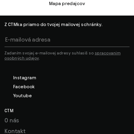
Mapa predajcov
Z CTMka priamo do tvojej mailovej schránky.
Zadaním svojej e-mailovej adresy suhlasiš so
spracovanim
osobných udajov
.
Instagram
Facebook
Youtube
CTM
O nás
Kontakt