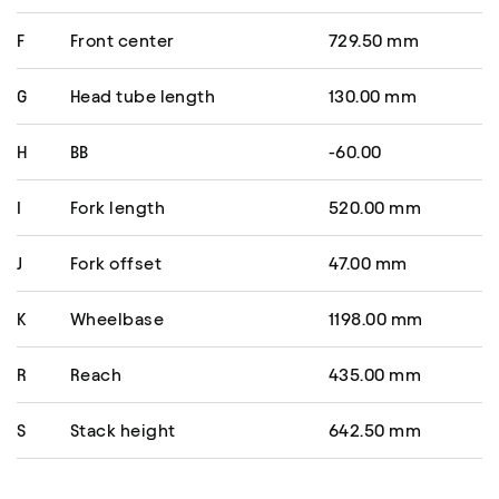
F
Front center
729.50 mm
G
Head tube length
130.00 mm
H
BB
-60.00
I
Fork length
520.00 mm
J
Fork offset
47.00 mm
K
Wheelbase
1198.00 mm
R
Reach
435.00 mm
S
Stack height
642.50 mm