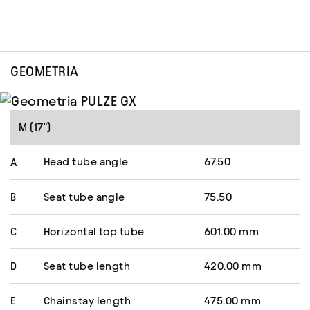
GEOMETRIA
M (17")
Head tube angle
67.50
A
B
Seat tube angle
75.50
C
Horizontal top tube
601.00 mm
D
Seat tube length
420.00 mm
E
Chainstay length
475.00 mm