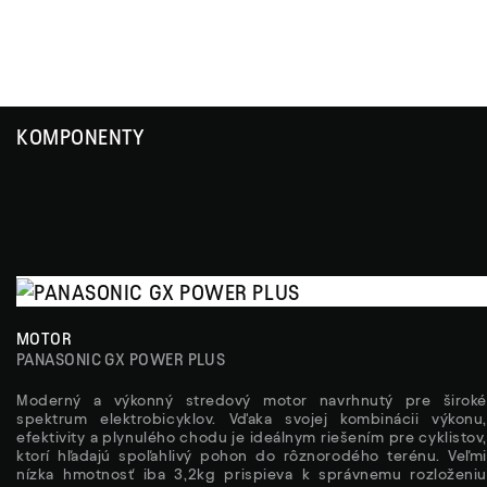
KOMPONENTY
MOTOR
PANASONIC GX POWER PLUS
Moderný a výkonný stredový motor navrhnutý pre široké
spektrum elektrobicyklov. Vďaka svojej kombinácii výkonu,
efektivity a plynulého chodu je ideálnym riešením pre cyklistov,
ktorí hľadajú spoľahlivý pohon do rôznorodého terénu. Veľmi
nízka hmotnosť iba 3,2kg prispieva k správnemu rozloženiu