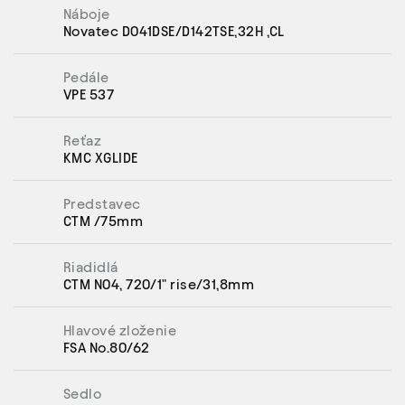
Náboje
Novatec D041DSE/D142TSE,32H ,CL
Pedále
VPE 537
Reťaz
KMC XGLIDE
Predstavec
CTM /75mm
Riadidlá
CTM N04, 720/1" rise/31,8mm
Hlavové zloženie
FSA No.80/62
Sedlo