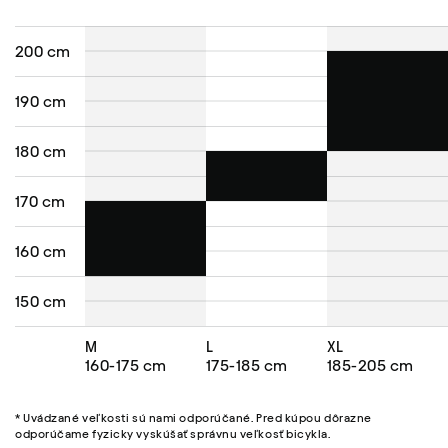
200 cm
190 cm
180 cm
170 cm
160 cm
150 cm
M
L
XL
160-175 cm
175-185 cm
185-205 cm
* Uvádzané veľkosti sú nami odporúčané. Pred kúpou dôrazne
odporúčame fyzicky vyskúšať správnu veľkosť bicykla.