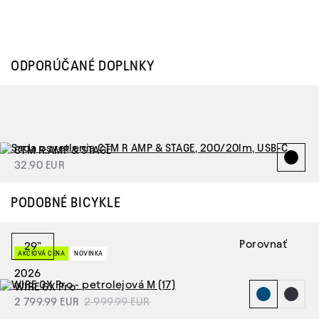
ODPORÚČANÉ DOPLNKY
CTM R:AMP & STAGE
32.90 EUR
PODOBNÉ BICYKLE
Porovnať
29”
AKCIOVÁ CENA
NOVINKA
2026
WIRE GX Pro
2 799.99 EUR
2 999.99 EUR