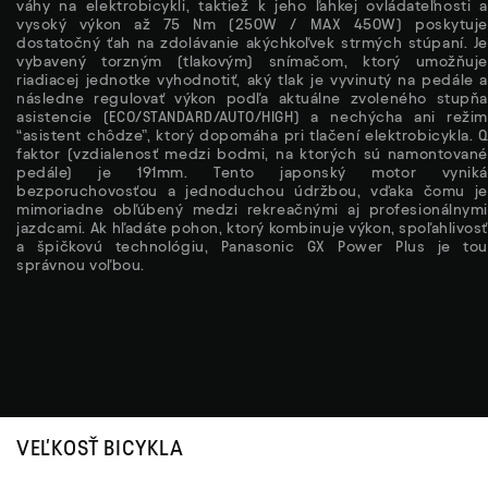
váhy na elektrobicykli, taktiež k jeho ľahkej ovládateľnosti a
vysoký výkon až 75 Nm (250W / MAX 450W) poskytuje
dostatočný ťah na zdolávanie akýchkoľvek strmých stúpaní. Je
vybavený torzným (tlakovým) snímačom, ktorý umožňuje
riadiacej jednotke vyhodnotiť, aký tlak je vyvinutý na pedále a
následne regulovať výkon podľa aktuálne zvoleného stupňa
asistencie (ECO/STANDARD/AUTO/HIGH) a nechýcha ani režim
“asistent chôdze”, ktorý dopomáha pri tlačení elektrobicykla. Q
faktor (vzdialenosť medzi bodmi, na ktorých sú namontované
pedále) je 191mm. Tento japonský motor vyniká
bezporuchovosťou a jednoduchou údržbou, vďaka čomu je
mimoriadne obľúbený medzi rekreačnými aj profesionálnymi
jazdcami. Ak hľadáte pohon, ktorý kombinuje výkon, spoľahlivosť
a špičkovú technológiu, Panasonic GX Power Plus je tou
správnou voľbou.
VEĽKOSŤ BICYKLA