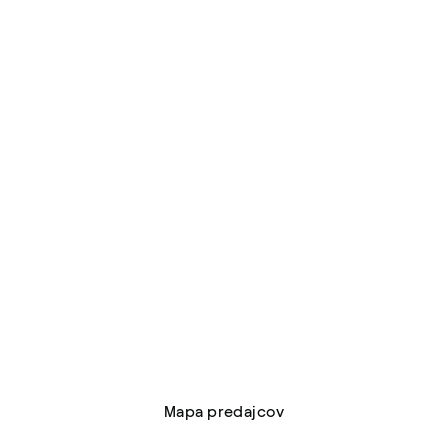
najbližšieho
predajcu
Mapa predajcov