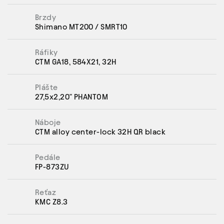
Brzdy
Shimano MT200 / SMRT10
Ráfiky
CTM GA18, 584X21, 32H
Plášte
27,5x2,20" PHANTOM
Náboje
CTM alloy center-lock 32H QR black
Pedále
FP-873ZU
Reťaz
KMC Z8.3