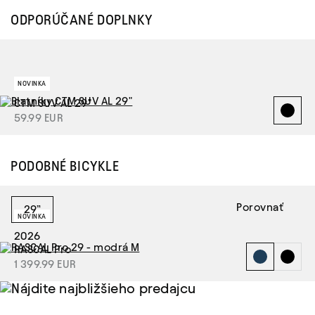
ODPORÚČANÉ DOPLNKY
NOVINKA
CTM SUV AL 29"
59.99 EUR
PODOBNÉ BICYKLE
Porovnať
29”
NOVINKA
2026
RASCAL Pro
1 399.99 EUR
Nájdite