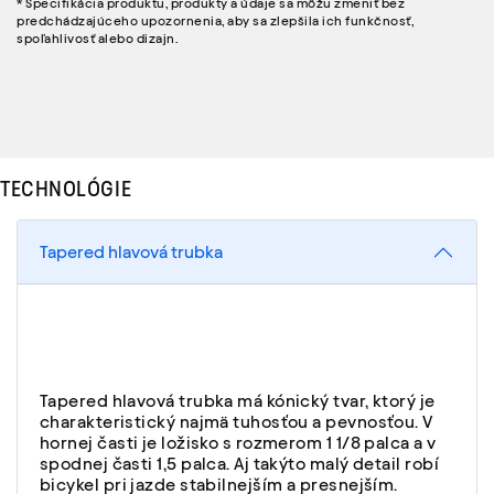
* Špecifikácia produktu, produkty a údaje sa môžu zmeniť bez
predchádzajúceho upozornenia, aby sa zlepšila ich funkčnosť,
spoľahlivosť alebo dizajn.
TECHNOLÓGIE
Tapered hlavová trubka
Tapered hlavová trubka má kónický tvar, ktorý je
charakteristický najmä tuhosťou a pevnosťou. V
hornej časti je ložisko s rozmerom 1 1/8 palca a v
spodnej časti 1,5 palca. Aj takýto malý detail robí
bicykel pri jazde stabilnejším a presnejším.