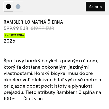
Galéria
RAMBLER 1.0
MATNÁ ČIERNA
599.99 EUR
619.99 EUR
AKCIOVÁ CENA
2026
Športový horský bicykel s pevným rámom,
ktorý ťa dostane dokonalými jazdnými
vlastnosťami. Horský bicykel musí dobre
akcelerovať, efektívne hltať výškové metre a
pri zjazde dodať pocit istoty a plynulosti
prejazdu. Tieto atribúty Rambler 1.0 spĺňa na
100%.
Čítať viac