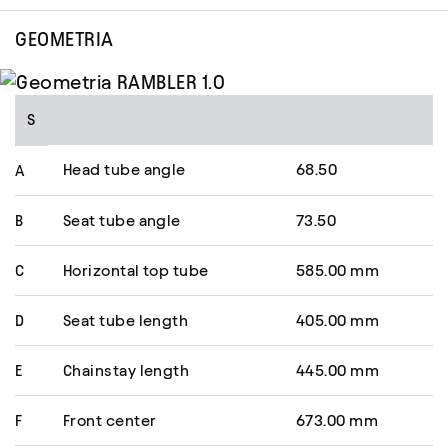
GEOMETRIA
S
Head tube angle
68.50
A
B
Seat tube angle
73.50
C
Horizontal top tube
585.00 mm
D
Seat tube length
405.00 mm
E
Chainstay length
445.00 mm
F
Front center
673.00 mm