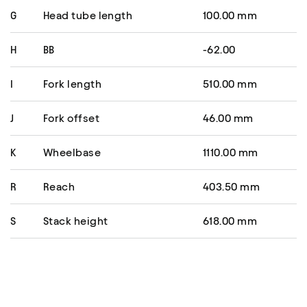
G
Head tube length
100.00 mm
H
BB
-62.00
I
Fork length
510.00 mm
J
Fork offset
46.00 mm
K
Wheelbase
1110.00 mm
R
Reach
403.50 mm
S
Stack height
618.00 mm