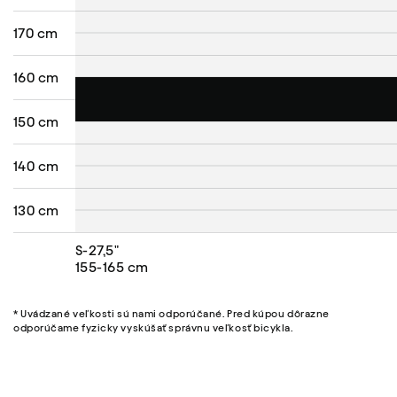
170 cm
160 cm
150 cm
140 cm
130 cm
S-27,5"
155-165 cm
* Uvádzané veľkosti sú nami odporúčané. Pred kúpou dôrazne
odporúčame fyzicky vyskúšať správnu veľkosť bicykla.